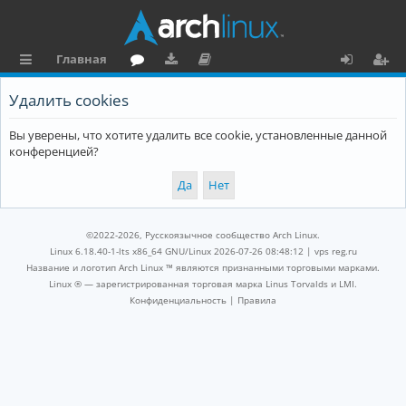
Главная
с
о
аг
о
х
ег
Удалить cookies
ы
ру
ру
ку
о
и
Вы уверены, что хотите удалить все cookie, установленные данной
л
м
зк
м
д
ст
конференцией?
к
и
е
р
и
н
а
та
ц
©2022-2026, Русскоязычное сообщество Arch Linux.
ц
и
Linux 6.18.40-1-lts x86_64 GNU/Linux 2026-07-26 08:48:12 |
vps reg.ru
Название и логотип Arch Linux ™ являются признанными торговыми марками.
и
я
Linux ® — зарегистрированная торговая марка Linus Torvalds и LMI.
Конфиденциальность
|
Правила
я