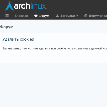
Главная
Форум
Загрузки
Документ
с
Форум
ы
л
Удалить cookies
к
Вы уверены, что хотите удалить все cookie, установленные данной 
и