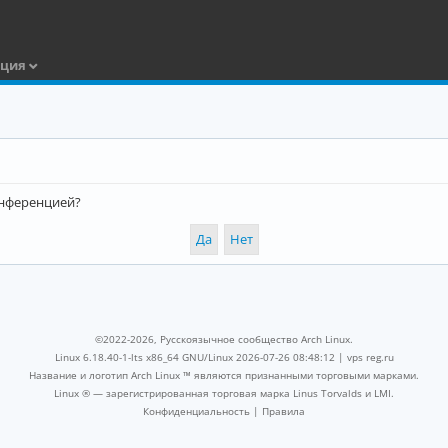
ация
конференцией?
©2022-2026, Русскоязычное сообщество Arch Linux.
Linux 6.18.40-1-lts x86_64 GNU/Linux 2026-07-26 08:48:12 |
vps reg.ru
Название и логотип Arch Linux ™ являются признанными торговыми марками.
Linux ® — зарегистрированная торговая марка Linus Torvalds и LMI.
Конфиденциальность
|
Правила