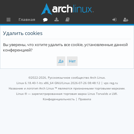
Главная
с
о
аг
о
х
ег
Удалить cookies
ы
ру
ру
ку
о
и
Вы уверены, что хотите удалить все cookie, установленные данной
л
м
зк
м
д
ст
конференцией?
к
и
е
р
и
н
а
та
ц
©2022-2026, Русскоязычное сообщество Arch Linux.
ц
и
Linux 6.18.40-1-lts x86_64 GNU/Linux 2026-07-26 08:48:12 |
vps reg.ru
Название и логотип Arch Linux ™ являются признанными торговыми марками.
и
я
Linux ® — зарегистрированная торговая марка Linus Torvalds и LMI.
Конфиденциальность
|
Правила
я