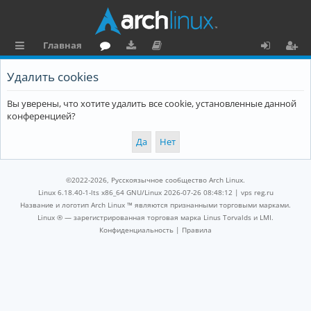
Главная
с
о
аг
о
х
ег
Удалить cookies
ы
ру
ру
ку
о
и
Вы уверены, что хотите удалить все cookie, установленные данной
л
м
зк
м
д
ст
конференцией?
к
и
е
р
и
н
а
та
ц
©2022-2026, Русскоязычное сообщество Arch Linux.
ц
и
Linux 6.18.40-1-lts x86_64 GNU/Linux 2026-07-26 08:48:12 |
vps reg.ru
Название и логотип Arch Linux ™ являются признанными торговыми марками.
и
я
Linux ® — зарегистрированная торговая марка Linus Torvalds и LMI.
Конфиденциальность
|
Правила
я