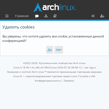
Главная
с
о
аг
о
х
ег
Удалить cookies
ы
ру
ру
ку
о
и
Вы уверены, что хотите удалить все cookie, установленные данной
л
м
зк
м
д
ст
конференцией?
к
и
е
р
и
н
а
та
ц
©2022-2026, Русскоязычное сообщество Arch Linux.
ц
и
Linux 6.18.40-1-lts x86_64 GNU/Linux 2026-07-26 08:48:12 |
vps reg.ru
Название и логотип Arch Linux ™ являются признанными торговыми марками.
и
я
Linux ® — зарегистрированная торговая марка Linus Torvalds и LMI.
Конфиденциальность
|
Правила
я