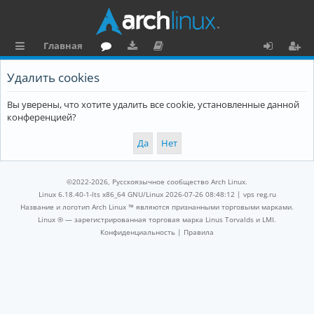
Главная
с
о
аг
о
х
ег
Удалить cookies
ы
ру
ру
ку
о
и
Вы уверены, что хотите удалить все cookie, установленные данной
л
м
зк
м
д
ст
конференцией?
к
и
е
р
и
н
а
та
ц
©2022-2026, Русскоязычное сообщество Arch Linux.
ц
и
Linux 6.18.40-1-lts x86_64 GNU/Linux 2026-07-26 08:48:12 |
vps reg.ru
Название и логотип Arch Linux ™ являются признанными торговыми марками.
и
я
Linux ® — зарегистрированная торговая марка Linus Torvalds и LMI.
Конфиденциальность
|
Правила
я