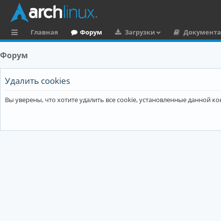
Главная
Форум
Загрузки
Документ
с
Форум
ы
л
Удалить cookies
к
Вы уверены, что хотите удалить все cookie, установленные данной 
и