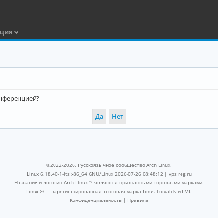
ация
конференцией?
©2022-2026, Русскоязычное сообщество Arch Linux.
Linux 6.18.40-1-lts x86_64 GNU/Linux 2026-07-26 08:48:12 |
vps reg.ru
Название и логотип Arch Linux ™ являются признанными торговыми марками.
Linux ® — зарегистрированная торговая марка Linus Torvalds и LMI.
Конфиденциальность
|
Правила