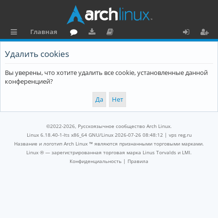
Главная
с
о
аг
о
х
ег
Удалить cookies
ы
ру
ру
ку
о
и
Вы уверены, что хотите удалить все cookie, установленные данной
л
м
зк
м
д
ст
конференцией?
к
и
е
р
и
н
а
та
ц
©2022-2026, Русскоязычное сообщество Arch Linux.
ц
и
Linux 6.18.40-1-lts x86_64 GNU/Linux 2026-07-26 08:48:12 |
vps reg.ru
Название и логотип Arch Linux ™ являются признанными торговыми марками.
и
я
Linux ® — зарегистрированная торговая марка Linus Torvalds и LMI.
Конфиденциальность
|
Правила
я