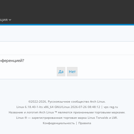
ация
конференцией?
©2022-2026, Русскоязычное сообщество Arch Linux.
Linux 6.18.40-1-lts x86_64 GNU/Linux 2026-07-26 08:48:12 |
vps reg.ru
Название и логотип Arch Linux ™ являются признанными торговыми марками.
Linux ® — зарегистрированная торговая марка Linus Torvalds и LMI.
Конфиденциальность
|
Правила