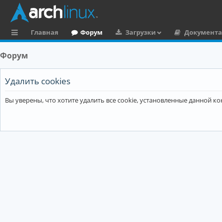
Главная
Форум
Загрузки
Документ
с
Форум
ы
л
Удалить cookies
к
Вы уверены, что хотите удалить все cookie, установленные данной 
и