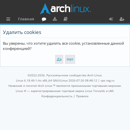
Главная
с
о
аг
о
х
ег
Удалить cookies
ы
ру
ру
ку
о
и
Вы уверены, что хотите удалить все cookie, установленные данной
л
м
зк
м
д
ст
конференцией?
к
и
е
р
и
н
а
та
ц
©2022-2026, Русскоязычное сообщество Arch Linux.
ц
и
Linux 6.18.40-1-lts x86_64 GNU/Linux 2026-07-26 08:48:12 |
vps reg.ru
Название и логотип Arch Linux ™ являются признанными торговыми марками.
и
я
Linux ® — зарегистрированная торговая марка Linus Torvalds и LMI.
Конфиденциальность
|
Правила
я