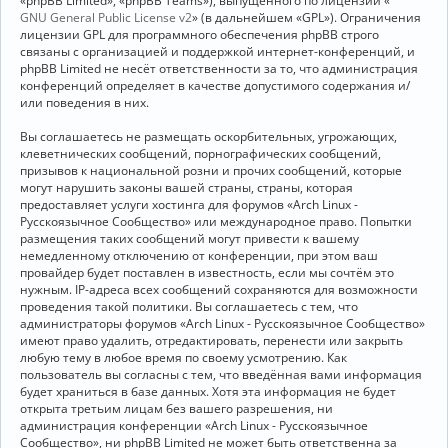
«phpBB Limited», «phpBB Teams»), выпущенного по лицензии «
GNU General Public License v2
» (в дальнейшем «GPL»). Ограничения
лицензии GPL для программного обеспечения phpBB строго
связаны с организацией и поддержкой интернет-конференций, и
phpBB Limited не несёт ответственности за то, что администрация
конференций определяет в качестве допустимого содержания и/
или поведения в них.
Вы соглашаетесь не размещать оскорбительных, угрожающих,
клеветнических сообщений, порнографических сообщений,
призывов к национальной розни и прочих сообщений, которые
могут нарушить законы вашей страны, страны, которая
предоставляет услуги хостинга для форумов «Arch Linux -
Русскоязычное Сообщество» или международное право. Попытки
размещения таких сообщений могут привести к вашему
немедленному отключению от конференции, при этом ваш
провайдер будет поставлен в известность, если мы сочтём это
нужным. IP-адреса всех сообщений сохраняются для возможности
проведения такой политики. Вы соглашаетесь с тем, что
администраторы форумов «Arch Linux - Русскоязычное Сообщество»
имеют право удалить, отредактировать, перенести или закрыть
любую тему в любое время по своему усмотрению. Как
пользователь вы согласны с тем, что введённая вами информация
будет храниться в базе данных. Хотя эта информация не будет
открыта третьим лицам без вашего разрешения, ни
администрация конференции «Arch Linux - Русскоязычное
Сообщество», ни phpBB Limited не может быть ответственна за