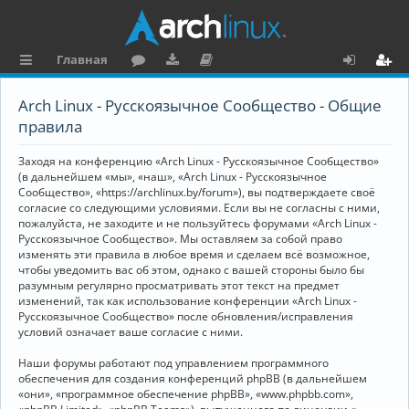
Главная
с
о
аг
о
х
ег
Arch Linux - Русскоязычное Сообщество - Общие
ы
ру
ру
ку
о
и
правила
л
м
зк
м
д
ст
Заходя на конференцию «Arch Linux - Русскоязычное Сообщество»
к
и
е
р
(в дальнейшем «мы», «наш», «Arch Linux - Русскоязычное
Сообщество», «https://archlinux.by/forum»), вы подтверждаете своё
и
н
а
согласие со следующими условиями. Если вы не согласны с ними,
пожалуйста, не заходите и не пользуйтесь форумами «Arch Linux -
та
ц
Русскоязычное Сообщество». Мы оставляем за собой право
ц
и
изменять эти правила в любое время и сделаем всё возможное,
чтобы уведомить вас об этом, однако с вашей стороны было бы
и
я
разумным регулярно просматривать этот текст на предмет
изменений, так как использование конференции «Arch Linux -
я
Русскоязычное Сообщество» после обновления/исправления
условий означает ваше согласие с ними.
Наши форумы работают под управлением программного
обеспечения для создания конференций phpBB (в дальнейшем
«они», «программное обеспечение phpBB», «www.phpbb.com»,