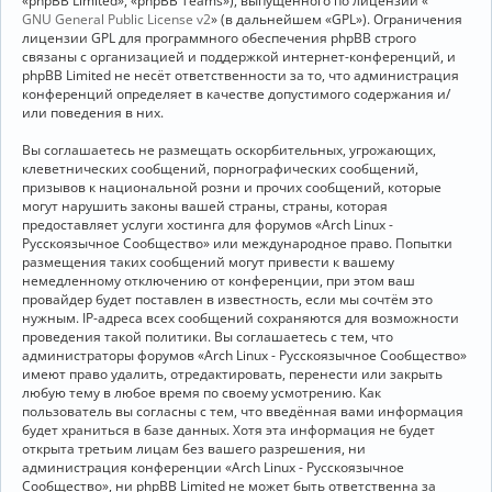
«phpBB Limited», «phpBB Teams»), выпущенного по лицензии «
GNU General Public License v2
» (в дальнейшем «GPL»). Ограничения
лицензии GPL для программного обеспечения phpBB строго
связаны с организацией и поддержкой интернет-конференций, и
phpBB Limited не несёт ответственности за то, что администрация
конференций определяет в качестве допустимого содержания и/
или поведения в них.
Вы соглашаетесь не размещать оскорбительных, угрожающих,
клеветнических сообщений, порнографических сообщений,
призывов к национальной розни и прочих сообщений, которые
могут нарушить законы вашей страны, страны, которая
предоставляет услуги хостинга для форумов «Arch Linux -
Русскоязычное Сообщество» или международное право. Попытки
размещения таких сообщений могут привести к вашему
немедленному отключению от конференции, при этом ваш
провайдер будет поставлен в известность, если мы сочтём это
нужным. IP-адреса всех сообщений сохраняются для возможности
проведения такой политики. Вы соглашаетесь с тем, что
администраторы форумов «Arch Linux - Русскоязычное Сообщество»
имеют право удалить, отредактировать, перенести или закрыть
любую тему в любое время по своему усмотрению. Как
пользователь вы согласны с тем, что введённая вами информация
будет храниться в базе данных. Хотя эта информация не будет
открыта третьим лицам без вашего разрешения, ни
администрация конференции «Arch Linux - Русскоязычное
Сообщество», ни phpBB Limited не может быть ответственна за