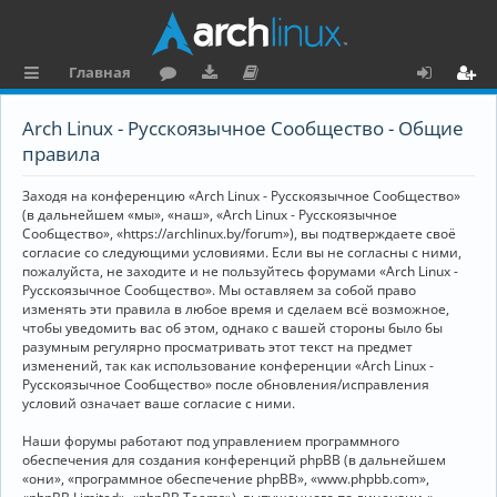
Главная
с
о
аг
о
х
ег
Arch Linux - Русскоязычное Сообщество - Общие
ы
ру
ру
ку
о
и
правила
л
м
зк
м
д
ст
Заходя на конференцию «Arch Linux - Русскоязычное Сообщество»
к
и
е
р
(в дальнейшем «мы», «наш», «Arch Linux - Русскоязычное
Сообщество», «https://archlinux.by/forum»), вы подтверждаете своё
и
н
а
согласие со следующими условиями. Если вы не согласны с ними,
пожалуйста, не заходите и не пользуйтесь форумами «Arch Linux -
та
ц
Русскоязычное Сообщество». Мы оставляем за собой право
ц
и
изменять эти правила в любое время и сделаем всё возможное,
чтобы уведомить вас об этом, однако с вашей стороны было бы
и
я
разумным регулярно просматривать этот текст на предмет
изменений, так как использование конференции «Arch Linux -
я
Русскоязычное Сообщество» после обновления/исправления
условий означает ваше согласие с ними.
Наши форумы работают под управлением программного
обеспечения для создания конференций phpBB (в дальнейшем
«они», «программное обеспечение phpBB», «www.phpbb.com»,