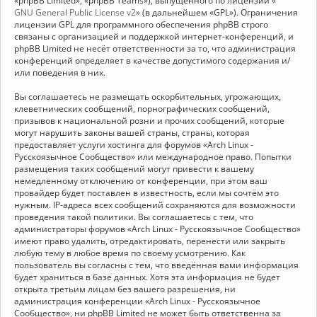
«phpBB Limited», «phpBB Teams»), выпущенного по лицензии «
GNU General Public License v2
» (в дальнейшем «GPL»). Ограничения
лицензии GPL для программного обеспечения phpBB строго
связаны с организацией и поддержкой интернет-конференций, и
phpBB Limited не несёт ответственности за то, что администрация
конференций определяет в качестве допустимого содержания и/
или поведения в них.
Вы соглашаетесь не размещать оскорбительных, угрожающих,
клеветнических сообщений, порнографических сообщений,
призывов к национальной розни и прочих сообщений, которые
могут нарушить законы вашей страны, страны, которая
предоставляет услуги хостинга для форумов «Arch Linux -
Русскоязычное Сообщество» или международное право. Попытки
размещения таких сообщений могут привести к вашему
немедленному отключению от конференции, при этом ваш
провайдер будет поставлен в известность, если мы сочтём это
нужным. IP-адреса всех сообщений сохраняются для возможности
проведения такой политики. Вы соглашаетесь с тем, что
администраторы форумов «Arch Linux - Русскоязычное Сообщество»
имеют право удалить, отредактировать, перенести или закрыть
любую тему в любое время по своему усмотрению. Как
пользователь вы согласны с тем, что введённая вами информация
будет храниться в базе данных. Хотя эта информация не будет
открыта третьим лицам без вашего разрешения, ни
администрация конференции «Arch Linux - Русскоязычное
Сообщество», ни phpBB Limited не может быть ответственна за