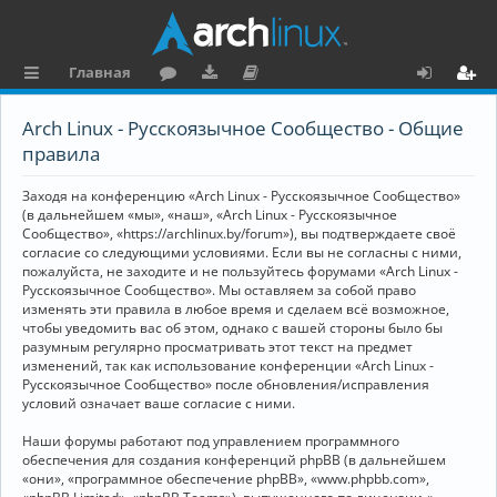
Главная
с
о
аг
о
х
ег
Arch Linux - Русскоязычное Сообщество - Общие
ы
ру
ру
ку
о
и
правила
л
м
зк
м
д
ст
Заходя на конференцию «Arch Linux - Русскоязычное Сообщество»
к
и
е
р
(в дальнейшем «мы», «наш», «Arch Linux - Русскоязычное
Сообщество», «https://archlinux.by/forum»), вы подтверждаете своё
и
н
а
согласие со следующими условиями. Если вы не согласны с ними,
пожалуйста, не заходите и не пользуйтесь форумами «Arch Linux -
та
ц
Русскоязычное Сообщество». Мы оставляем за собой право
ц
и
изменять эти правила в любое время и сделаем всё возможное,
чтобы уведомить вас об этом, однако с вашей стороны было бы
и
я
разумным регулярно просматривать этот текст на предмет
изменений, так как использование конференции «Arch Linux -
я
Русскоязычное Сообщество» после обновления/исправления
условий означает ваше согласие с ними.
Наши форумы работают под управлением программного
обеспечения для создания конференций phpBB (в дальнейшем
«они», «программное обеспечение phpBB», «www.phpbb.com»,