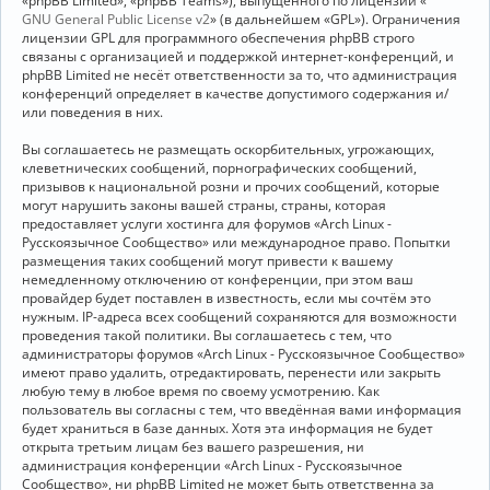
«phpBB Limited», «phpBB Teams»), выпущенного по лицензии «
GNU General Public License v2
» (в дальнейшем «GPL»). Ограничения
лицензии GPL для программного обеспечения phpBB строго
связаны с организацией и поддержкой интернет-конференций, и
phpBB Limited не несёт ответственности за то, что администрация
конференций определяет в качестве допустимого содержания и/
или поведения в них.
Вы соглашаетесь не размещать оскорбительных, угрожающих,
клеветнических сообщений, порнографических сообщений,
призывов к национальной розни и прочих сообщений, которые
могут нарушить законы вашей страны, страны, которая
предоставляет услуги хостинга для форумов «Arch Linux -
Русскоязычное Сообщество» или международное право. Попытки
размещения таких сообщений могут привести к вашему
немедленному отключению от конференции, при этом ваш
провайдер будет поставлен в известность, если мы сочтём это
нужным. IP-адреса всех сообщений сохраняются для возможности
проведения такой политики. Вы соглашаетесь с тем, что
администраторы форумов «Arch Linux - Русскоязычное Сообщество»
имеют право удалить, отредактировать, перенести или закрыть
любую тему в любое время по своему усмотрению. Как
пользователь вы согласны с тем, что введённая вами информация
будет храниться в базе данных. Хотя эта информация не будет
открыта третьим лицам без вашего разрешения, ни
администрация конференции «Arch Linux - Русскоязычное
Сообщество», ни phpBB Limited не может быть ответственна за