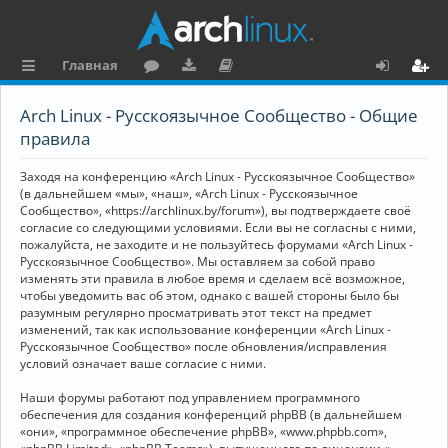
Главная
с
о
аг
о
х
ег
Arch Linux - Русскоязычное Сообщество - Общие
ы
ру
ру
ку
о
и
правила
л
м
зк
м
д
ст
Заходя на конференцию «Arch Linux - Русскоязычное Сообщество»
к
и
е
р
(в дальнейшем «мы», «наш», «Arch Linux - Русскоязычное
Сообщество», «https://archlinux.by/forum»), вы подтверждаете своё
и
н
а
согласие со следующими условиями. Если вы не согласны с ними,
пожалуйста, не заходите и не пользуйтесь форумами «Arch Linux -
та
ц
Русскоязычное Сообщество». Мы оставляем за собой право
ц
и
изменять эти правила в любое время и сделаем всё возможное,
чтобы уведомить вас об этом, однако с вашей стороны было бы
и
я
разумным регулярно просматривать этот текст на предмет
изменений, так как использование конференции «Arch Linux -
я
Русскоязычное Сообщество» после обновления/исправления
условий означает ваше согласие с ними.
Наши форумы работают под управлением программного
обеспечения для создания конференций phpBB (в дальнейшем
«они», «программное обеспечение phpBB», «www.phpbb.com»,