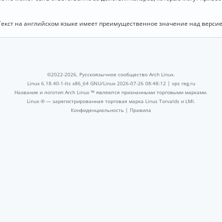
Текст на английском языке имеет преимущественное значение над версие
©2022-2026, Русскоязычное сообщество Arch Linux.
Linux 6.18.40-1-lts x86_64 GNU/Linux 2026-07-26 08:48:12 |
vps reg.ru
Название и логотип Arch Linux ™ являются признанными торговыми марками.
Linux ® — зарегистрированная торговая марка Linus Torvalds и LMI.
Конфиденциальность
|
Правила