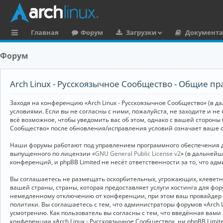
Главная
Форум
Загрузки
Документ
с
Форум
ы
л
Arch Linux - Русскоязычное Сообщество - Общие пр
к
Заходя на конференцию «Arch Linux - Русскоязычное Сообщество» (в дал
и
условиями. Если вы не согласны с ними, пожалуйста, не заходите и не
всё возможное, чтобы уведомить вас об этом, однако с вашей стороны
Сообщество» после обновления/исправления условий означает ваше с
Наши форумы работают под управлением программного обеспечения дл
выпущенного по лицензии «
GNU General Public License v2
» (в дальней
конференций, и phpBB Limited не несёт ответственности за то, что а
Вы соглашаетесь не размещать оскорбительных, угрожающих, клевет
вашей страны, страны, которая предоставляет услуги хостинга для ф
немедленному отключению от конференции, при этом ваш провайдер бу
политики. Вы соглашаетесь с тем, что администраторы форумов «Arch 
усмотрению. Как пользователь вы согласны с тем, что введённая вам
конференции «Arch Linux - Русскоязычное Сообщество», ни phpBB Limit