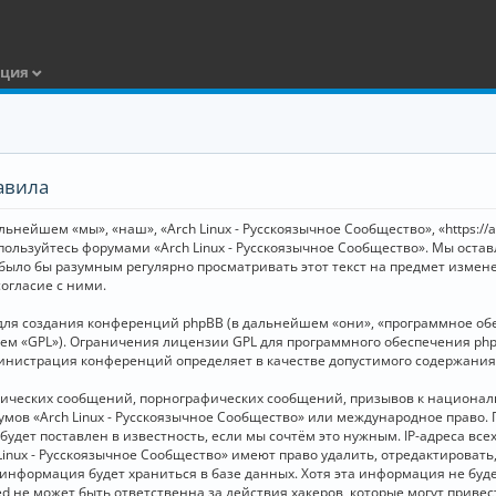
ация
авила
ьнейшем «мы», «наш», «Arch Linux - Русскоязычное Сообщество», «https://
 пользуйтесь форумами «Arch Linux - Русскоязычное Сообщество». Мы оста
 было бы разумным регулярно просматривать этот текст на предмет измене
огласие с ними.
я создания конференций phpBB (в дальнейшем «они», «программное обесп
шем «GPL»). Ограничения лицензии GPL для программного обеспечения php
дминистрация конференций определяет в качестве допустимого содержания
нических сообщений, порнографических сообщений, призывов к национал
орумов «Arch Linux - Русскоязычное Сообщество» или международное прав
дет поставлен в известность, если мы сочтём это нужным. IP-адреса вс
Linux - Русскоязычное Сообщество» имеют право удалить, отредактировать
и информация будет храниться в базе данных. Хотя эта информация не бу
ed не может быть ответственна за действия хакеров, которые могут приве