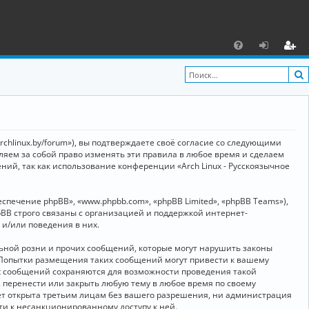
С
F
х
ег
A
о
и
Q
д
ст
р
archlinux.by/forum»), вы подтверждаете своё согласие со следующими
а
вляем за собой право изменять эти правила в любое время и сделаем
ний, так как использование конференции «Arch Linux - Русскоязычное
ц
и
ечение phpBB», «www.phpbb.com», «phpBB Limited», «phpBB Teams»),
я
BB строго связаны с организацией и поддержкой интернет-
 и/или поведения в них.
ьной розни и прочих сообщений, которые могут нарушить законы
о. Попытки размещения таких сообщений могут привести к вашему
ех сообщений сохраняются для возможности проведения такой
, перенести или закрыть любую тему в любое время по своему
дет открыта третьим лицам без вашего разрешения, ни администрация
сти к несанкционированному доступу к ней.