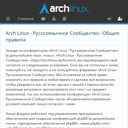
Главная
с
о
аг
о
х
ег
Arch Linux - Русскоязычное Сообщество - Общие
ы
ру
ру
ку
о
и
правила
л
м
зк
м
д
ст
Заходя на конференцию «Arch Linux - Русскоязычное Сообщество»
к
и
е
р
(в дальнейшем «мы», «наш», «Arch Linux - Русскоязычное
Сообщество», «https://archlinux.by/forum»), вы подтверждаете своё
и
н
а
согласие со следующими условиями. Если вы не согласны с ними,
пожалуйста, не заходите и не пользуйтесь форумами «Arch Linux -
та
ц
Русскоязычное Сообщество». Мы оставляем за собой право
ц
и
изменять эти правила в любое время и сделаем всё возможное,
чтобы уведомить вас об этом, однако с вашей стороны было бы
и
я
разумным регулярно просматривать этот текст на предмет
изменений, так как использование конференции «Arch Linux -
я
Русскоязычное Сообщество» после обновления/исправления
условий означает ваше согласие с ними.
Наши форумы работают под управлением программного
обеспечения для создания конференций phpBB (в дальнейшем
«они», «программное обеспечение phpBB», «www.phpbb.com»,