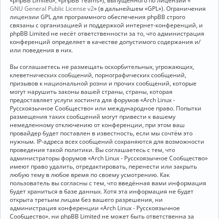
«phpBB Limited», «phpBB Teams»), выпущенного по лицензии «
GNU General Public License v2
» (в дальнейшем «GPL»). Ограничения
лицензии GPL для программного обеспечения phpBB строго
связаны с организацией и поддержкой интернет-конференций, и
phpBB Limited не несёт ответственности за то, что администрация
конференций определяет в качестве допустимого содержания и/
или поведения в них.
Вы соглашаетесь не размещать оскорбительных, угрожающих,
клеветнических сообщений, порнографических сообщений,
призывов к национальной розни и прочих сообщений, которые
могут нарушить законы вашей страны, страны, которая
предоставляет услуги хостинга для форумов «Arch Linux -
Русскоязычное Сообщество» или международное право. Попытки
размещения таких сообщений могут привести к вашему
немедленному отключению от конференции, при этом ваш
провайдер будет поставлен в известность, если мы сочтём это
нужным. IP-адреса всех сообщений сохраняются для возможности
проведения такой политики. Вы соглашаетесь с тем, что
администраторы форумов «Arch Linux - Русскоязычное Сообщество»
имеют право удалить, отредактировать, перенести или закрыть
любую тему в любое время по своему усмотрению. Как
пользователь вы согласны с тем, что введённая вами информация
будет храниться в базе данных. Хотя эта информация не будет
открыта третьим лицам без вашего разрешения, ни
администрация конференции «Arch Linux - Русскоязычное
Сообщество», ни phpBB Limited не может быть ответственна за