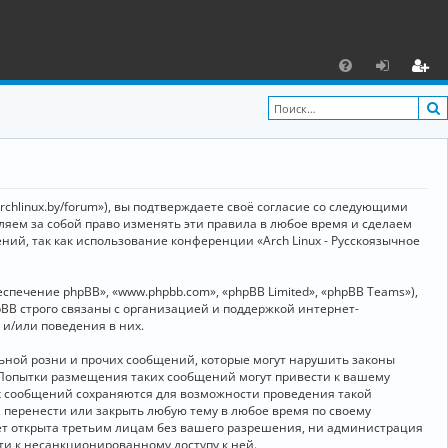
С
F
х
ег
A
о
и
Q
д
ст
р
archlinux.by/forum»), вы подтверждаете своё согласие со следующими
а
вляем за собой право изменять эти правила в любое время и сделаем
ний, так как использование конференции «Arch Linux - Русскоязычное
ц
и
ечение phpBB», «www.phpbb.com», «phpBB Limited», «phpBB Teams»),
я
BB строго связаны с организацией и поддержкой интернет-
 и/или поведения в них.
ьной розни и прочих сообщений, которые могут нарушить законы
о. Попытки размещения таких сообщений могут привести к вашему
ех сообщений сохраняются для возможности проведения такой
, перенести или закрыть любую тему в любое время по своему
дет открыта третьим лицам без вашего разрешения, ни администрация
сти к несанкционированному доступу к ней.