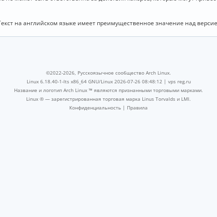
Текст на английском языке имеет преимущественное значение над версие
©2022-2026, Русскоязычное сообщество Arch Linux.
Linux 6.18.40-1-lts x86_64 GNU/Linux 2026-07-26 08:48:12 |
vps reg.ru
Название и логотип Arch Linux ™ являются признанными торговыми марками.
Linux ® — зарегистрированная торговая марка Linus Torvalds и LMI.
Конфиденциальность
|
Правила