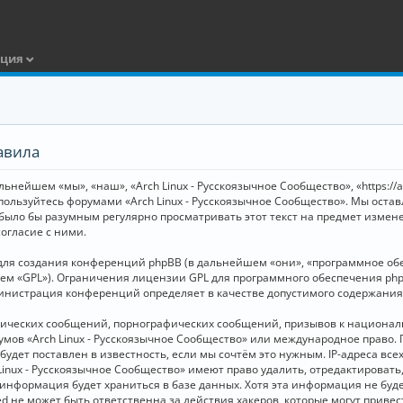
ация
авила
ьнейшем «мы», «наш», «Arch Linux - Русскоязычное Сообщество», «https://
 пользуйтесь форумами «Arch Linux - Русскоязычное Сообщество». Мы оста
 было бы разумным регулярно просматривать этот текст на предмет измене
огласие с ними.
я создания конференций phpBB (в дальнейшем «они», «программное обесп
шем «GPL»). Ограничения лицензии GPL для программного обеспечения php
дминистрация конференций определяет в качестве допустимого содержания
нических сообщений, порнографических сообщений, призывов к национал
орумов «Arch Linux - Русскоязычное Сообщество» или международное прав
дет поставлен в известность, если мы сочтём это нужным. IP-адреса вс
Linux - Русскоязычное Сообщество» имеют право удалить, отредактировать
и информация будет храниться в базе данных. Хотя эта информация не бу
ed не может быть ответственна за действия хакеров, которые могут приве