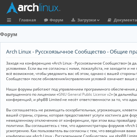
Главная
Форум
Загрузки
Документ
с
Форум
ы
л
Arch Linux - Русскоязычное Сообщество - Общие пр
к
Заходя на конференцию «Arch Linux - Русскоязычное Сообщество» (в дал
и
условиями. Если вы не согласны с ними, пожалуйста, не заходите и не
всё возможное, чтобы уведомить вас об этом, однако с вашей стороны
Сообщество» после обновления/исправления условий означает ваше с
Наши форумы работают под управлением программного обеспечения дл
выпущенного по лицензии «
GNU General Public License v2
» (в дальней
конференций, и phpBB Limited не несёт ответственности за то, что а
Вы соглашаетесь не размещать оскорбительных, угрожающих, клевет
вашей страны, страны, которая предоставляет услуги хостинга для ф
немедленному отключению от конференции, при этом ваш провайдер бу
политики. Вы соглашаетесь с тем, что администраторы форумов «Arch 
усмотрению. Как пользователь вы согласны с тем, что введённая вам
конференции «Arch Linux - Русскоязычное Сообщество», ни phpBB Limit