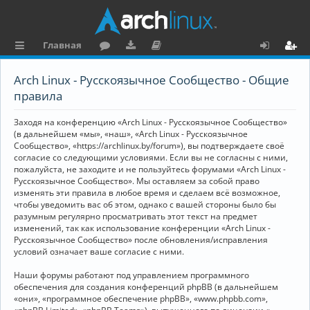
Главная
с
о
аг
о
х
ег
Arch Linux - Русскоязычное Сообщество - Общие
ы
ру
ру
ку
о
и
правила
л
м
зк
м
д
ст
Заходя на конференцию «Arch Linux - Русскоязычное Сообщество»
к
и
е
р
(в дальнейшем «мы», «наш», «Arch Linux - Русскоязычное
Сообщество», «https://archlinux.by/forum»), вы подтверждаете своё
и
н
а
согласие со следующими условиями. Если вы не согласны с ними,
пожалуйста, не заходите и не пользуйтесь форумами «Arch Linux -
та
ц
Русскоязычное Сообщество». Мы оставляем за собой право
ц
и
изменять эти правила в любое время и сделаем всё возможное,
чтобы уведомить вас об этом, однако с вашей стороны было бы
и
я
разумным регулярно просматривать этот текст на предмет
изменений, так как использование конференции «Arch Linux -
я
Русскоязычное Сообщество» после обновления/исправления
условий означает ваше согласие с ними.
Наши форумы работают под управлением программного
обеспечения для создания конференций phpBB (в дальнейшем
«они», «программное обеспечение phpBB», «www.phpbb.com»,