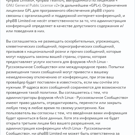
«phpBB Limited», «phpBB Teams»), выпущенного по лицензии «
GNU General Public License v2
» (в дальнейшем «GPL»). Ограничения
лицензии GPL для программного обеспечения phpBB строго
связаны с организацией и поддержкой интернет-конференций, и
phpBB Limited не несёт ответственности за то, что администрация
конференций определяет в качестве допустимого содержания и/
или поведения в них.
Вы соглашаетесь не размещать оскорбительных, угрожающих,
клеветнических сообщений, порнографических сообщений,
призывов к национальной розни и прочих сообщений, которые
могут нарушить законы вашей страны, страны, которая
предоставляет услуги хостинга для форумов «Arch Linux -
Русскоязычное Сообщество» или международное право. Попытки
размещения таких сообщений могут привести к вашему
немедленному отключению от конференции, при этом ваш
провайдер будет поставлен в известность, если мы сочтём это
нужным. IP-адреса всех сообщений сохраняются для возможности
проведения такой политики. Вы соглашаетесь с тем, что
администраторы форумов «Arch Linux - Русскоязычное Сообщество»
имеют право удалить, отредактировать, перенести или закрыть
любую тему в любое время по своему усмотрению. Как
пользователь вы согласны с тем, что введённая вами информация
будет храниться в базе данных. Хотя эта информация не будет
открыта третьим лицам без вашего разрешения, ни
администрация конференции «Arch Linux - Русскоязычное
Сообщество», ни phpBB Limited не может быть ответственна за