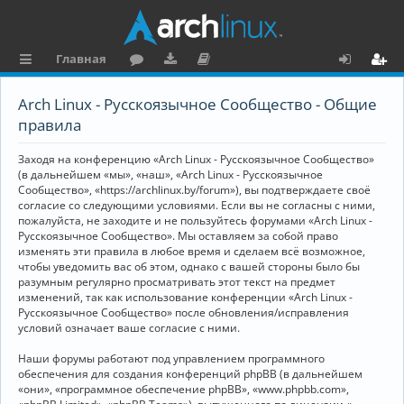
Главная
с
о
аг
о
х
ег
Arch Linux - Русскоязычное Сообщество - Общие
ы
ру
ру
ку
о
и
правила
л
м
зк
м
д
ст
Заходя на конференцию «Arch Linux - Русскоязычное Сообщество»
к
и
е
р
(в дальнейшем «мы», «наш», «Arch Linux - Русскоязычное
Сообщество», «https://archlinux.by/forum»), вы подтверждаете своё
и
н
а
согласие со следующими условиями. Если вы не согласны с ними,
пожалуйста, не заходите и не пользуйтесь форумами «Arch Linux -
та
ц
Русскоязычное Сообщество». Мы оставляем за собой право
ц
и
изменять эти правила в любое время и сделаем всё возможное,
чтобы уведомить вас об этом, однако с вашей стороны было бы
и
я
разумным регулярно просматривать этот текст на предмет
изменений, так как использование конференции «Arch Linux -
я
Русскоязычное Сообщество» после обновления/исправления
условий означает ваше согласие с ними.
Наши форумы работают под управлением программного
обеспечения для создания конференций phpBB (в дальнейшем
«они», «программное обеспечение phpBB», «www.phpbb.com»,