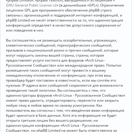
«phpBB Limited», «phpBB Teams»), выпущенного по лицензии «
GNU General Public License v2
» (в дальнейшем «GPL»). Ограничения
лицензии GPL для программного обеспечения phpBB строго
связаны с организацией и поддержкой интернет-конференций, и
phpBB Limited не несёт ответственности за то, что администрация
конференций определяет в качестве допустимого содержания и/
или поведения в них.
Вы соглашаетесь не размещать оскорбительных, угрожающих,
клеветнических сообщений, порнографических сообщений,
призывов к национальной розни и прочих сообщений, которые
могут нарушить законы вашей страны, страны, которая
предоставляет услуги хостинга для форумов «Arch Linux -
Русскоязычное Сообщество» или международное право. Попытки
размещения таких сообщений могут привести к вашему
немедленному отключению от конференции, при этом ваш
провайдер будет поставлен в известность, если мы сочтём это
нужным. IP-адреса всех сообщений сохраняются для возможности
проведения такой политики. Вы соглашаетесь с тем, что
администраторы форумов «Arch Linux - Русскоязычное Сообщество»
имеют право удалить, отредактировать, перенести или закрыть
любую тему в любое время по своему усмотрению. Как
пользователь вы согласны с тем, что введённая вами информация
будет храниться в базе данных. Хотя эта информация не будет
открыта третьим лицам без вашего разрешения, ни
администрация конференции «Arch Linux - Русскоязычное
Сообщество», ни phpBB Limited не может быть ответственна за