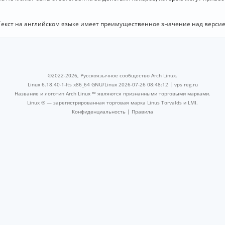
Текст на английском языке имеет преимущественное значение над версие
©2022-2026, Русскоязычное сообщество Arch Linux.
Linux 6.18.40-1-lts x86_64 GNU/Linux 2026-07-26 08:48:12 |
vps reg.ru
Название и логотип Arch Linux ™ являются признанными торговыми марками.
Linux ® — зарегистрированная торговая марка Linus Torvalds и LMI.
Конфиденциальность
|
Правила