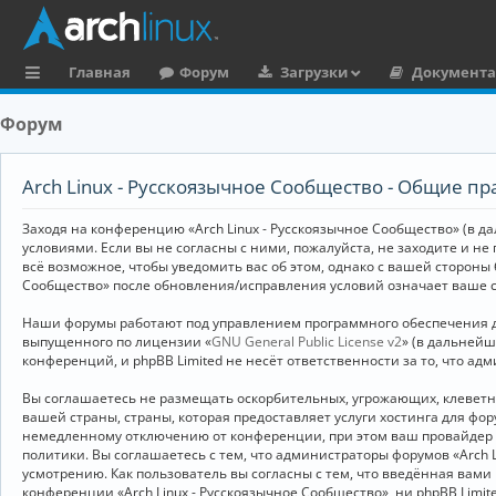
Главная
Форум
Загрузки
Документ
с
Форум
ы
л
Arch Linux - Русскоязычное Сообщество - Общие пр
к
Заходя на конференцию «Arch Linux - Русскоязычное Сообщество» (в дал
и
условиями. Если вы не согласны с ними, пожалуйста, не заходите и не
всё возможное, чтобы уведомить вас об этом, однако с вашей стороны
Сообщество» после обновления/исправления условий означает ваше с
Наши форумы работают под управлением программного обеспечения дл
выпущенного по лицензии «
GNU General Public License v2
» (в дальней
конференций, и phpBB Limited не несёт ответственности за то, что а
Вы соглашаетесь не размещать оскорбительных, угрожающих, клевет
вашей страны, страны, которая предоставляет услуги хостинга для ф
немедленному отключению от конференции, при этом ваш провайдер бу
политики. Вы соглашаетесь с тем, что администраторы форумов «Arch 
усмотрению. Как пользователь вы согласны с тем, что введённая вам
конференции «Arch Linux - Русскоязычное Сообщество», ни phpBB Limit