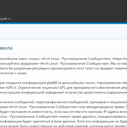
ация
авила
ьнейшем «мы», «наш», «Arch Linux - Русскоязычное Сообщество», «https://
 пользуйтесь форумами «Arch Linux - Русскоязычное Сообщество». Мы оста
 было бы разумным регулярно просматривать этот текст на предмет измене
огласие с ними.
я создания конференций phpBB (в дальнейшем «они», «программное обесп
шем «GPL»). Ограничения лицензии GPL для программного обеспечения php
дминистрация конференций определяет в качестве допустимого содержания
нических сообщений, порнографических сообщений, призывов к национал
орумов «Arch Linux - Русскоязычное Сообщество» или международное прав
дет поставлен в известность, если мы сочтём это нужным. IP-адреса вс
Linux - Русскоязычное Сообщество» имеют право удалить, отредактировать
и информация будет храниться в базе данных. Хотя эта информация не бу
ed не может быть ответственна за действия хакеров, которые могут приве