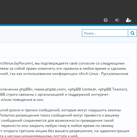
С
F
х
ег
A
о
и
Q
д
ст
р
archlinux.by/forum»), вы подтверждаете своё согласие со следующими
а
вляем за собой право изменять эти правила в любое время и сделаем
ний, так как использование конференции «Arch Linux - Русскоязычное
ц
и
ечение phpBB», «www.phpbb.com», «phpBB Limited», «phpBB Teams»),
я
BB строго связаны с организацией и поддержкой интернет-
 и/или поведения в них.
ьной розни и прочих сообщений, которые могут нарушить законы
о. Попытки размещения таких сообщений могут привести к вашему
ех сообщений сохраняются для возможности проведения такой
, перенести или закрыть любую тему в любое время по своему
дет открыта третьим лицам без вашего разрешения, ни администрация
сти к несанкционированному доступу к ней.