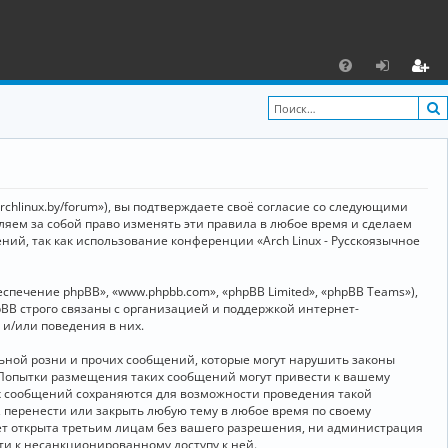
С
F
х
ег
A
о
и
Q
д
ст
р
archlinux.by/forum»), вы подтверждаете своё согласие со следующими
а
вляем за собой право изменять эти правила в любое время и сделаем
ний, так как использование конференции «Arch Linux - Русскоязычное
ц
и
ечение phpBB», «www.phpbb.com», «phpBB Limited», «phpBB Teams»),
я
BB строго связаны с организацией и поддержкой интернет-
 и/или поведения в них.
ьной розни и прочих сообщений, которые могут нарушить законы
о. Попытки размещения таких сообщений могут привести к вашему
ех сообщений сохраняются для возможности проведения такой
, перенести или закрыть любую тему в любое время по своему
дет открыта третьим лицам без вашего разрешения, ни администрация
сти к несанкционированному доступу к ней.