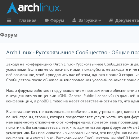
Главная
Форум
Загрузки
Документ
с
Форум
ы
л
Arch Linux - Русскоязычное Сообщество - Общие пр
к
Заходя на конференцию «Arch Linux - Русскоязычное Сообщество» (в дал
и
условиями. Если вы не согласны с ними, пожалуйста, не заходите и не
всё возможное, чтобы уведомить вас об этом, однако с вашей стороны
Сообщество» после обновления/исправления условий означает ваше с
Наши форумы работают под управлением программного обеспечения дл
выпущенного по лицензии «
GNU General Public License v2
» (в дальней
конференций, и phpBB Limited не несёт ответственности за то, что а
Вы соглашаетесь не размещать оскорбительных, угрожающих, клевет
вашей страны, страны, которая предоставляет услуги хостинга для ф
немедленному отключению от конференции, при этом ваш провайдер бу
политики. Вы соглашаетесь с тем, что администраторы форумов «Arch 
усмотрению. Как пользователь вы согласны с тем, что введённая вам
конференции «Arch Linux - Русскоязычное Сообщество», ни phpBB Limit