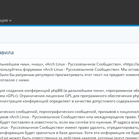
ация
авила
ьнейшем «мы», «наш», «Arch Linux - Русскоязычное Сообщество», «https://
 пользуйтесь форумами «Arch Linux - Русскоязычное Сообщество». Мы оста
 было бы разумным регулярно просматривать этот текст на предмет измене
огласие с ними.
я создания конференций phpBB (в дальнейшем «они», «программное обесп
шем «GPL»). Ограничения лицензии GPL для программного обеспечения php
дминистрация конференций определяет в качестве допустимого содержания
нических сообщений, порнографических сообщений, призывов к национал
орумов «Arch Linux - Русскоязычное Сообщество» или международное прав
дет поставлен в известность, если мы сочтём это нужным. IP-адреса вс
Linux - Русскоязычное Сообщество» имеют право удалить, отредактировать
и информация будет храниться в базе данных. Хотя эта информация не бу
ed не может быть ответственна за действия хакеров, которые могут приве