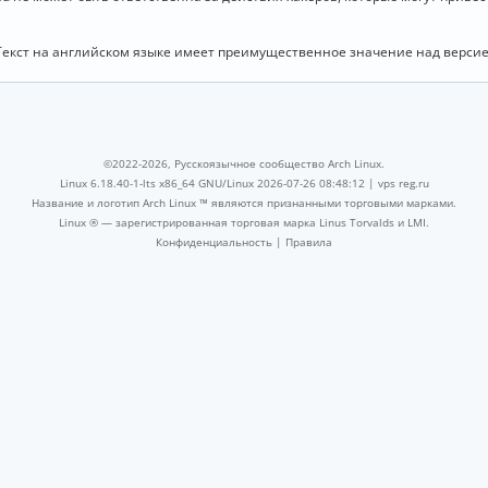
Текст на английском языке имеет преимущественное значение над версие
©2022-2026, Русскоязычное сообщество Arch Linux.
Linux 6.18.40-1-lts x86_64 GNU/Linux 2026-07-26 08:48:12 |
vps reg.ru
Название и логотип Arch Linux ™ являются признанными торговыми марками.
Linux ® — зарегистрированная торговая марка Linus Torvalds и LMI.
Конфиденциальность
|
Правила