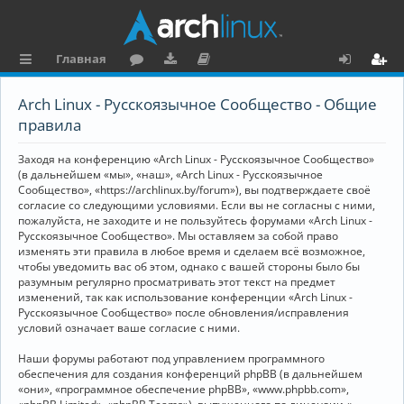
Главная
с
о
аг
о
х
ег
Arch Linux - Русскоязычное Сообщество - Общие
ы
ру
ру
ку
о
и
правила
л
м
зк
м
д
ст
Заходя на конференцию «Arch Linux - Русскоязычное Сообщество»
к
и
е
р
(в дальнейшем «мы», «наш», «Arch Linux - Русскоязычное
Сообщество», «https://archlinux.by/forum»), вы подтверждаете своё
и
н
а
согласие со следующими условиями. Если вы не согласны с ними,
пожалуйста, не заходите и не пользуйтесь форумами «Arch Linux -
та
ц
Русскоязычное Сообщество». Мы оставляем за собой право
ц
и
изменять эти правила в любое время и сделаем всё возможное,
чтобы уведомить вас об этом, однако с вашей стороны было бы
и
я
разумным регулярно просматривать этот текст на предмет
изменений, так как использование конференции «Arch Linux -
я
Русскоязычное Сообщество» после обновления/исправления
условий означает ваше согласие с ними.
Наши форумы работают под управлением программного
обеспечения для создания конференций phpBB (в дальнейшем
«они», «программное обеспечение phpBB», «www.phpbb.com»,