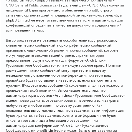
«phpBB Limited», «phpBB Teams»), выпущенного по лицензии «
GNU General Public License v2
» (в дальнейшем «GPL»). Ограничения
лицензии GPL для программного обеспечения phpBB строго
связаны с организацией и поддержкой интернет-конференций, и
phpBB Limited не несёт ответственности за то, что администрация
конференций определяет в качестве допустимого содержания и/
или поведения в них.
Вы соглашаетесь не размещать оскорбительных, угрожающих,
клеветнических сообщений, порнографических сообщений,
призывов к национальной розни и прочих сообщений, которые
могут нарушить законы вашей страны, страны, которая
предоставляет услуги хостинга для форумов «Arch Linux -
Русскоязычное Сообщество» или международное право. Попытки
размещения таких сообщений могут привести к вашему
немедленному отключению от конференции, при этом ваш
провайдер будет поставлен в известность, если мы сочтём это
нужным. IP-адреса всех сообщений сохраняются для возможности
проведения такой политики. Вы соглашаетесь с тем, что
администраторы форумов «Arch Linux - Русскоязычное Сообщество»
имеют право удалить, отредактировать, перенести или закрыть
любую тему в любое время по своему усмотрению. Как
пользователь вы согласны с тем, что введённая вами информация
будет храниться в базе данных. Хотя эта информация не будет
открыта третьим лицам без вашего разрешения, ни
администрация конференции «Arch Linux - Русскоязычное
Сообщество», ни phpBB Limited не может быть ответственна за