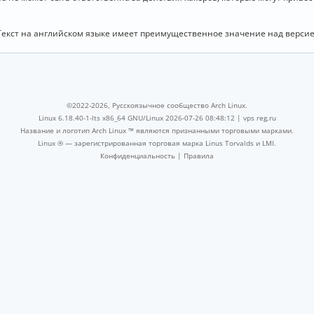
Текст на английском языке имеет преимущественное значение над версие
©2022-2026, Русскоязычное сообщество Arch Linux.
Linux 6.18.40-1-lts x86_64 GNU/Linux 2026-07-26 08:48:12 |
vps reg.ru
Название и логотип Arch Linux ™ являются признанными торговыми марками.
Linux ® — зарегистрированная торговая марка Linus Torvalds и LMI.
Конфиденциальность
|
Правила