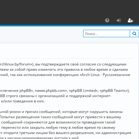
С
F
х
ег
A
о
и
Q
д
ст
р
archlinux.by/forum»), вы подтверждаете своё согласие со следующими
а
вляем за собой право изменять эти правила в любое время и сделаем
ний, так как использование конференции «Arch Linux - Русскоязычное
ц
и
ечение phpBB», «www.phpbb.com», «phpBB Limited», «phpBB Teams»),
я
BB строго связаны с организацией и поддержкой интернет-
 и/или поведения в них.
ьной розни и прочих сообщений, которые могут нарушить законы
о. Попытки размещения таких сообщений могут привести к вашему
ех сообщений сохраняются для возможности проведения такой
, перенести или закрыть любую тему в любое время по своему
дет открыта третьим лицам без вашего разрешения, ни администрация
сти к несанкционированному доступу к ней.