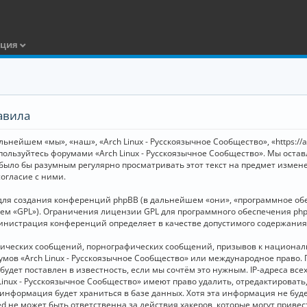
ация
авила
ьнейшем «мы», «наш», «Arch Linux - Русскоязычное Сообщество», «https://
 пользуйтесь форумами «Arch Linux - Русскоязычное Сообщество». Мы оста
 было бы разумным регулярно просматривать этот текст на предмет измене
огласие с ними.
я создания конференций phpBB (в дальнейшем «они», «программное обесп
шем «GPL»). Ограничения лицензии GPL для программного обеспечения php
дминистрация конференций определяет в качестве допустимого содержания
нических сообщений, порнографических сообщений, призывов к национал
орумов «Arch Linux - Русскоязычное Сообщество» или международное прав
дет поставлен в известность, если мы сочтём это нужным. IP-адреса вс
Linux - Русскоязычное Сообщество» имеют право удалить, отредактировать
и информация будет храниться в базе данных. Хотя эта информация не бу
ed не может быть ответственна за действия хакеров, которые могут приве