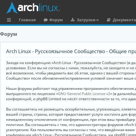
Главная
Форум
Загрузки
Документ
с
Форум
ы
л
Arch Linux - Русскоязычное Сообщество - Общие пр
к
Заходя на конференцию «Arch Linux - Русскоязычное Сообщество» (в дал
и
условиями. Если вы не согласны с ними, пожалуйста, не заходите и не
всё возможное, чтобы уведомить вас об этом, однако с вашей стороны
Сообщество» после обновления/исправления условий означает ваше с
Наши форумы работают под управлением программного обеспечения дл
выпущенного по лицензии «
GNU General Public License v2
» (в дальней
конференций, и phpBB Limited не несёт ответственности за то, что а
Вы соглашаетесь не размещать оскорбительных, угрожающих, клевет
вашей страны, страны, которая предоставляет услуги хостинга для ф
немедленному отключению от конференции, при этом ваш провайдер бу
политики. Вы соглашаетесь с тем, что администраторы форумов «Arch 
усмотрению. Как пользователь вы согласны с тем, что введённая вам
конференции «Arch Linux - Русскоязычное Сообщество», ни phpBB Limit