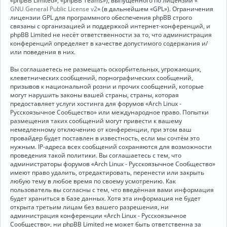
«phpBB Limited», «phpBB Teams»), выпущенного по лицензии «
GNU General Public License v2
» (в дальнейшем «GPL»). Ограничения
лицензии GPL для программного обеспечения phpBB строго
связаны с организацией и поддержкой интернет-конференций, и
phpBB Limited не несёт ответственности за то, что администрация
конференций определяет в качестве допустимого содержания и/
или поведения в них.
Вы соглашаетесь не размещать оскорбительных, угрожающих,
клеветнических сообщений, порнографических сообщений,
призывов к национальной розни и прочих сообщений, которые
могут нарушить законы вашей страны, страны, которая
предоставляет услуги хостинга для форумов «Arch Linux -
Русскоязычное Сообщество» или международное право. Попытки
размещения таких сообщений могут привести к вашему
немедленному отключению от конференции, при этом ваш
провайдер будет поставлен в известность, если мы сочтём это
нужным. IP-адреса всех сообщений сохраняются для возможности
проведения такой политики. Вы соглашаетесь с тем, что
администраторы форумов «Arch Linux - Русскоязычное Сообщество»
имеют право удалить, отредактировать, перенести или закрыть
любую тему в любое время по своему усмотрению. Как
пользователь вы согласны с тем, что введённая вами информация
будет храниться в базе данных. Хотя эта информация не будет
открыта третьим лицам без вашего разрешения, ни
администрация конференции «Arch Linux - Русскоязычное
Сообщество», ни phpBB Limited не может быть ответственна за