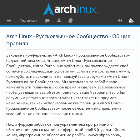
Главная
с
о
аг
о
х
ег
Arch Linux - Русскоязычное Сообщество - Общие
ы
ру
ру
ку
о
и
правила
л
м
зк
м
д
ст
Заходя на конференцию «Arch Linux - Русскоязычное Сообщество»
к
и
е
р
(в дальнейшем «мы», «наш», «Arch Linux - Русскоязычное
Сообщество», «https://archlinux.by/forum»), вы подтверждаете своё
и
н
а
согласие со следующими условиями. Если вы не согласны с ними,
пожалуйста, не заходите и не пользуйтесь форумами «Arch Linux -
та
ц
Русскоязычное Сообщество». Мы оставляем за собой право
ц
и
изменять эти правила в любое время и сделаем всё возможное,
чтобы уведомить вас об этом, однако с вашей стороны было бы
и
я
разумным регулярно просматривать этот текст на предмет
изменений, так как использование конференции «Arch Linux -
я
Русскоязычное Сообщество» после обновления/исправления
условий означает ваше согласие с ними.
Наши форумы работают под управлением программного
обеспечения для создания конференций phpBB (в дальнейшем
«они», «программное обеспечение phpBB», «www.phpbb.com»,