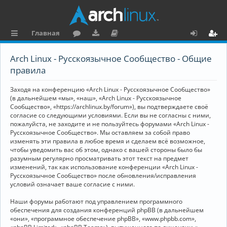
Главная
с
о
аг
о
х
ег
Arch Linux - Русскоязычное Сообщество - Общие
ы
ру
ру
ку
о
и
правила
л
м
зк
м
д
ст
Заходя на конференцию «Arch Linux - Русскоязычное Сообщество»
к
и
е
р
(в дальнейшем «мы», «наш», «Arch Linux - Русскоязычное
Сообщество», «https://archlinux.by/forum»), вы подтверждаете своё
и
н
а
согласие со следующими условиями. Если вы не согласны с ними,
пожалуйста, не заходите и не пользуйтесь форумами «Arch Linux -
та
ц
Русскоязычное Сообщество». Мы оставляем за собой право
ц
и
изменять эти правила в любое время и сделаем всё возможное,
чтобы уведомить вас об этом, однако с вашей стороны было бы
и
я
разумным регулярно просматривать этот текст на предмет
изменений, так как использование конференции «Arch Linux -
я
Русскоязычное Сообщество» после обновления/исправления
условий означает ваше согласие с ними.
Наши форумы работают под управлением программного
обеспечения для создания конференций phpBB (в дальнейшем
«они», «программное обеспечение phpBB», «www.phpbb.com»,