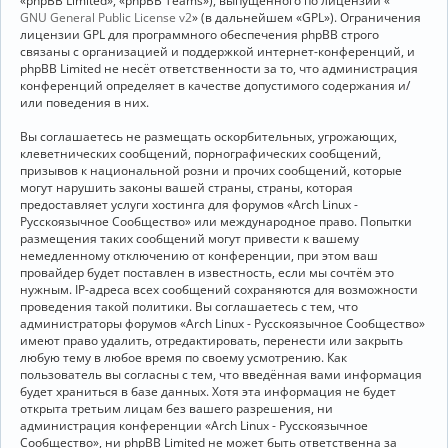
«phpBB Limited», «phpBB Teams»), выпущенного по лицензии «
GNU General Public License v2
» (в дальнейшем «GPL»). Ограничения
лицензии GPL для программного обеспечения phpBB строго
связаны с организацией и поддержкой интернет-конференций, и
phpBB Limited не несёт ответственности за то, что администрация
конференций определяет в качестве допустимого содержания и/
или поведения в них.
Вы соглашаетесь не размещать оскорбительных, угрожающих,
клеветнических сообщений, порнографических сообщений,
призывов к национальной розни и прочих сообщений, которые
могут нарушить законы вашей страны, страны, которая
предоставляет услуги хостинга для форумов «Arch Linux -
Русскоязычное Сообщество» или международное право. Попытки
размещения таких сообщений могут привести к вашему
немедленному отключению от конференции, при этом ваш
провайдер будет поставлен в известность, если мы сочтём это
нужным. IP-адреса всех сообщений сохраняются для возможности
проведения такой политики. Вы соглашаетесь с тем, что
администраторы форумов «Arch Linux - Русскоязычное Сообщество»
имеют право удалить, отредактировать, перенести или закрыть
любую тему в любое время по своему усмотрению. Как
пользователь вы согласны с тем, что введённая вами информация
будет храниться в базе данных. Хотя эта информация не будет
открыта третьим лицам без вашего разрешения, ни
администрация конференции «Arch Linux - Русскоязычное
Сообщество», ни phpBB Limited не может быть ответственна за