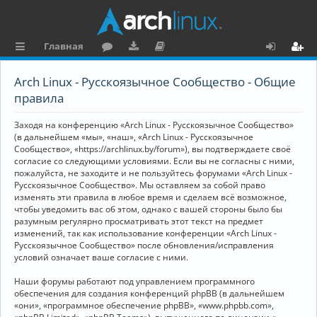
Главная
с
о
аг
о
х
ег
Arch Linux - Русскоязычное Сообщество - Общие
ы
ру
ру
ку
о
и
правила
л
м
зк
м
д
ст
Заходя на конференцию «Arch Linux - Русскоязычное Сообщество»
к
и
е
р
(в дальнейшем «мы», «наш», «Arch Linux - Русскоязычное
Сообщество», «https://archlinux.by/forum»), вы подтверждаете своё
и
н
а
согласие со следующими условиями. Если вы не согласны с ними,
пожалуйста, не заходите и не пользуйтесь форумами «Arch Linux -
та
ц
Русскоязычное Сообщество». Мы оставляем за собой право
ц
и
изменять эти правила в любое время и сделаем всё возможное,
чтобы уведомить вас об этом, однако с вашей стороны было бы
и
я
разумным регулярно просматривать этот текст на предмет
изменений, так как использование конференции «Arch Linux -
я
Русскоязычное Сообщество» после обновления/исправления
условий означает ваше согласие с ними.
Наши форумы работают под управлением программного
обеспечения для создания конференций phpBB (в дальнейшем
«они», «программное обеспечение phpBB», «www.phpbb.com»,