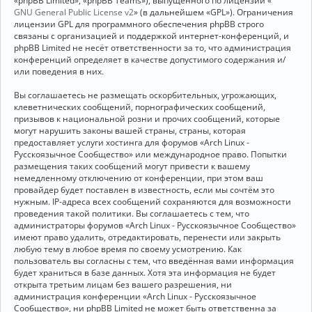
«phpBB Limited», «phpBB Teams»), выпущенного по лицензии «
GNU General Public License v2
» (в дальнейшем «GPL»). Ограничения
лицензии GPL для программного обеспечения phpBB строго
связаны с организацией и поддержкой интернет-конференций, и
phpBB Limited не несёт ответственности за то, что администрация
конференций определяет в качестве допустимого содержания и/
или поведения в них.
Вы соглашаетесь не размещать оскорбительных, угрожающих,
клеветнических сообщений, порнографических сообщений,
призывов к национальной розни и прочих сообщений, которые
могут нарушить законы вашей страны, страны, которая
предоставляет услуги хостинга для форумов «Arch Linux -
Русскоязычное Сообщество» или международное право. Попытки
размещения таких сообщений могут привести к вашему
немедленному отключению от конференции, при этом ваш
провайдер будет поставлен в известность, если мы сочтём это
нужным. IP-адреса всех сообщений сохраняются для возможности
проведения такой политики. Вы соглашаетесь с тем, что
администраторы форумов «Arch Linux - Русскоязычное Сообщество»
имеют право удалить, отредактировать, перенести или закрыть
любую тему в любое время по своему усмотрению. Как
пользователь вы согласны с тем, что введённая вами информация
будет храниться в базе данных. Хотя эта информация не будет
открыта третьим лицам без вашего разрешения, ни
администрация конференции «Arch Linux - Русскоязычное
Сообщество», ни phpBB Limited не может быть ответственна за