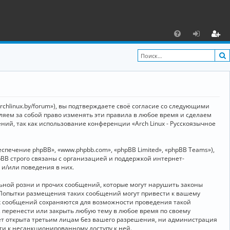
С
F
х
ег
A
о
и
Q
д
ст
р
archlinux.by/forum»), вы подтверждаете своё согласие со следующими
а
вляем за собой право изменять эти правила в любое время и сделаем
ний, так как использование конференции «Arch Linux - Русскоязычное
ц
и
ечение phpBB», «www.phpbb.com», «phpBB Limited», «phpBB Teams»),
я
BB строго связаны с организацией и поддержкой интернет-
 и/или поведения в них.
ьной розни и прочих сообщений, которые могут нарушить законы
о. Попытки размещения таких сообщений могут привести к вашему
ех сообщений сохраняются для возможности проведения такой
, перенести или закрыть любую тему в любое время по своему
дет открыта третьим лицам без вашего разрешения, ни администрация
сти к несанкционированному доступу к ней.