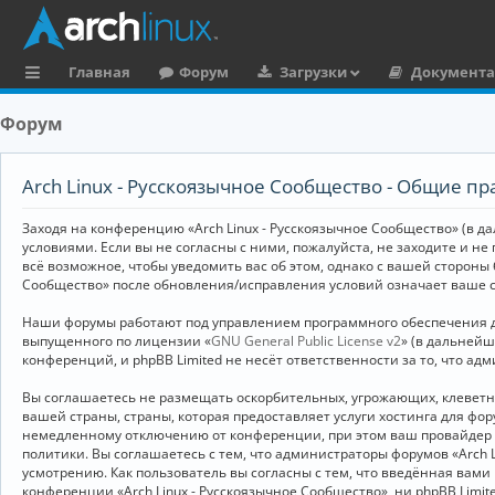
Главная
Форум
Загрузки
Документ
с
Форум
ы
л
Arch Linux - Русскоязычное Сообщество - Общие пр
к
Заходя на конференцию «Arch Linux - Русскоязычное Сообщество» (в дал
и
условиями. Если вы не согласны с ними, пожалуйста, не заходите и не
всё возможное, чтобы уведомить вас об этом, однако с вашей стороны
Сообщество» после обновления/исправления условий означает ваше с
Наши форумы работают под управлением программного обеспечения дл
выпущенного по лицензии «
GNU General Public License v2
» (в дальней
конференций, и phpBB Limited не несёт ответственности за то, что а
Вы соглашаетесь не размещать оскорбительных, угрожающих, клевет
вашей страны, страны, которая предоставляет услуги хостинга для ф
немедленному отключению от конференции, при этом ваш провайдер бу
политики. Вы соглашаетесь с тем, что администраторы форумов «Arch 
усмотрению. Как пользователь вы согласны с тем, что введённая вам
конференции «Arch Linux - Русскоязычное Сообщество», ни phpBB Limit