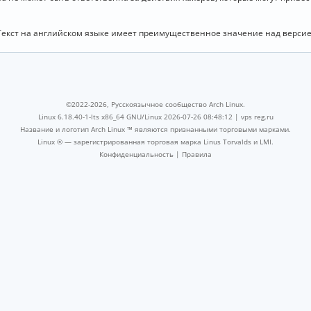
Текст на английском языке имеет преимущественное значение над версие
©2022-2026, Русскоязычное сообщество Arch Linux.
Linux 6.18.40-1-lts x86_64 GNU/Linux 2026-07-26 08:48:12 |
vps reg.ru
Название и логотип Arch Linux ™ являются признанными торговыми марками.
Linux ® — зарегистрированная торговая марка Linus Torvalds и LMI.
Конфиденциальность
|
Правила