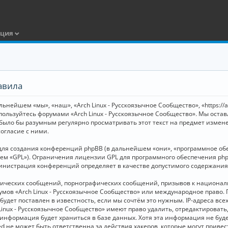
ация
авила
ьнейшем «мы», «наш», «Arch Linux - Русскоязычное Сообщество», «https://
 пользуйтесь форумами «Arch Linux - Русскоязычное Сообщество». Мы оста
 было бы разумным регулярно просматривать этот текст на предмет измене
огласие с ними.
я создания конференций phpBB (в дальнейшем «они», «программное обесп
шем «GPL»). Ограничения лицензии GPL для программного обеспечения php
дминистрация конференций определяет в качестве допустимого содержания
нических сообщений, порнографических сообщений, призывов к национал
орумов «Arch Linux - Русскоязычное Сообщество» или международное прав
дет поставлен в известность, если мы сочтём это нужным. IP-адреса вс
Linux - Русскоязычное Сообщество» имеют право удалить, отредактировать
и информация будет храниться в базе данных. Хотя эта информация не бу
ed не может быть ответственна за действия хакеров, которые могут приве