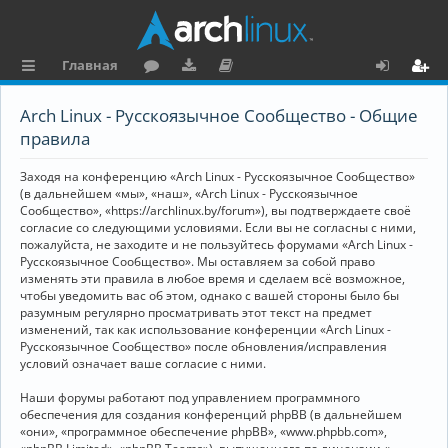
Главная
с
о
аг
о
х
ег
Arch Linux - Русскоязычное Сообщество - Общие
ы
ру
ру
ку
о
и
правила
л
м
зк
м
д
ст
Заходя на конференцию «Arch Linux - Русскоязычное Сообщество»
к
и
е
р
(в дальнейшем «мы», «наш», «Arch Linux - Русскоязычное
Сообщество», «https://archlinux.by/forum»), вы подтверждаете своё
и
н
а
согласие со следующими условиями. Если вы не согласны с ними,
пожалуйста, не заходите и не пользуйтесь форумами «Arch Linux -
та
ц
Русскоязычное Сообщество». Мы оставляем за собой право
ц
и
изменять эти правила в любое время и сделаем всё возможное,
чтобы уведомить вас об этом, однако с вашей стороны было бы
и
я
разумным регулярно просматривать этот текст на предмет
изменений, так как использование конференции «Arch Linux -
я
Русскоязычное Сообщество» после обновления/исправления
условий означает ваше согласие с ними.
Наши форумы работают под управлением программного
обеспечения для создания конференций phpBB (в дальнейшем
«они», «программное обеспечение phpBB», «www.phpbb.com»,