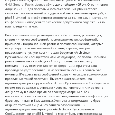
«phpBB Limited», «phpBB Teams»), выпущенного по лицензии «
GNU General Public License v2
» (в дальнейшем «GPL»). Ограничения
лицензии GPL для программного обеспечения phpBB строго
связаны с организацией и поддержкой интернет-конференций, и
phpBB Limited не несёт ответственности за то, что администрация
конференций определяет в качестве допустимого содержания и/
или поведения в них.
Вы соглашаетесь не размещать оскорбительных, угрожающих,
клеветнических сообщений, порнографических сообщений,
призывов к национальной розни и прочих сообщений, которые
могут нарушить законы вашей страны, страны, которая
предоставляет услуги хостинга для форумов «Arch Linux -
Русскоязычное Сообщество» или международное право. Попытки
размещения таких сообщений могут привести к вашему
немедленному отключению от конференции, при этом ваш
провайдер будет поставлен в известность, если мы сочтём это
нужным. IP-адреса всех сообщений сохраняются для возможности
проведения такой политики. Вы соглашаетесь с тем, что
администраторы форумов «Arch Linux - Русскоязычное Сообщество»
имеют право удалить, отредактировать, перенести или закрыть
любую тему в любое время по своему усмотрению. Как
пользователь вы согласны с тем, что введённая вами информация
будет храниться в базе данных. Хотя эта информация не будет
открыта третьим лицам без вашего разрешения, ни
администрация конференции «Arch Linux - Русскоязычное
Сообщество», ни phpBB Limited не может быть ответственна за