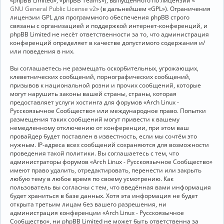
«phpBB Limited», «phpBB Teams»), выпущенного по лицензии «
GNU General Public License v2
» (в дальнейшем «GPL»). Ограничения
лицензии GPL для программного обеспечения phpBB строго
связаны с организацией и поддержкой интернет-конференций, и
phpBB Limited не несёт ответственности за то, что администрация
конференций определяет в качестве допустимого содержания и/
или поведения в них.
Вы соглашаетесь не размещать оскорбительных, угрожающих,
клеветнических сообщений, порнографических сообщений,
призывов к национальной розни и прочих сообщений, которые
могут нарушить законы вашей страны, страны, которая
предоставляет услуги хостинга для форумов «Arch Linux -
Русскоязычное Сообщество» или международное право. Попытки
размещения таких сообщений могут привести к вашему
немедленному отключению от конференции, при этом ваш
провайдер будет поставлен в известность, если мы сочтём это
нужным. IP-адреса всех сообщений сохраняются для возможности
проведения такой политики. Вы соглашаетесь с тем, что
администраторы форумов «Arch Linux - Русскоязычное Сообщество»
имеют право удалить, отредактировать, перенести или закрыть
любую тему в любое время по своему усмотрению. Как
пользователь вы согласны с тем, что введённая вами информация
будет храниться в базе данных. Хотя эта информация не будет
открыта третьим лицам без вашего разрешения, ни
администрация конференции «Arch Linux - Русскоязычное
Сообщество», ни phpBB Limited не может быть ответственна за