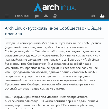
Главная
с
о
аг
о
х
ег
Arch Linux - Русскоязычное Сообщество - Общие
ы
ру
ру
ку
о
и
правила
л
м
зк
м
д
ст
Заходя на конференцию «Arch Linux - Русскоязычное Сообщество»
к
и
е
р
(в дальнейшем «мы», «наш», «Arch Linux - Русскоязычное
Сообщество», «https://archlinux.by/forum»), вы подтверждаете своё
и
н
а
согласие со следующими условиями. Если вы не согласны с ними,
пожалуйста, не заходите и не пользуйтесь форумами «Arch Linux -
та
ц
Русскоязычное Сообщество». Мы оставляем за собой право
ц
и
изменять эти правила в любое время и сделаем всё возможное,
чтобы уведомить вас об этом, однако с вашей стороны было бы
и
я
разумным регулярно просматривать этот текст на предмет
изменений, так как использование конференции «Arch Linux -
я
Русскоязычное Сообщество» после обновления/исправления
условий означает ваше согласие с ними.
Наши форумы работают под управлением программного
обеспечения для создания конференций phpBB (в дальнейшем
«они», «программное обеспечение phpBB», «www.phpbb.com»,