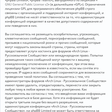
«phpBB Limited», «phpBB Teams»), выпущенного по лицензии «
GNU General Public License v2
» (в дальнейшем «GPL»). Ограничения
лицензии GPL для программного обеспечения phpBB строго
связаны с организацией и поддержкой интернет-конференций, и
phpBB Limited не несёт ответственности за то, что администрация
конференций определяет в качестве допустимого содержания и/
или поведения в них.
Вы соглашаетесь не размещать оскорбительных, угрожающих,
клеветнических сообщений, порнографических сообщений,
призывов к национальной розни и прочих сообщений, которые
могут нарушить законы вашей страны, страны, которая
предоставляет услуги хостинга для форумов «Arch Linux -
Русскоязычное Сообщество» или международное право. Попытки
размещения таких сообщений могут привести к вашему
немедленному отключению от конференции, при этом ваш
провайдер будет поставлен в известность, если мы сочтём это
нужным. IP-адреса всех сообщений сохраняются для возможности
проведения такой политики. Вы соглашаетесь с тем, что
администраторы форумов «Arch Linux - Русскоязычное Сообщество»
имеют право удалить, отредактировать, перенести или закрыть
любую тему в любое время по своему усмотрению. Как
пользователь вы согласны с тем, что введённая вами информация
будет храниться в базе данных. Хотя эта информация не будет
открыта третьим лицам без вашего разрешения, ни
администрация конференции «Arch Linux - Русскоязычное
Сообщество», ни phpBB Limited не может быть ответственна за