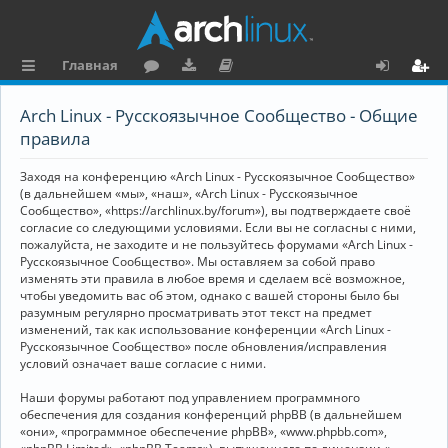
Главная
с
о
аг
о
х
ег
Arch Linux - Русскоязычное Сообщество - Общие
ы
ру
ру
ку
о
и
правила
л
м
зк
м
д
ст
Заходя на конференцию «Arch Linux - Русскоязычное Сообщество»
к
и
е
р
(в дальнейшем «мы», «наш», «Arch Linux - Русскоязычное
Сообщество», «https://archlinux.by/forum»), вы подтверждаете своё
и
н
а
согласие со следующими условиями. Если вы не согласны с ними,
пожалуйста, не заходите и не пользуйтесь форумами «Arch Linux -
та
ц
Русскоязычное Сообщество». Мы оставляем за собой право
ц
и
изменять эти правила в любое время и сделаем всё возможное,
чтобы уведомить вас об этом, однако с вашей стороны было бы
и
я
разумным регулярно просматривать этот текст на предмет
изменений, так как использование конференции «Arch Linux -
я
Русскоязычное Сообщество» после обновления/исправления
условий означает ваше согласие с ними.
Наши форумы работают под управлением программного
обеспечения для создания конференций phpBB (в дальнейшем
«они», «программное обеспечение phpBB», «www.phpbb.com»,