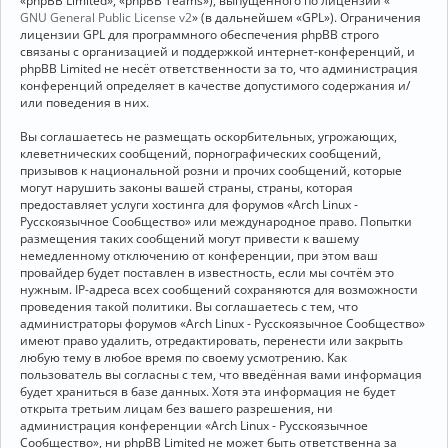
«phpBB Limited», «phpBB Teams»), выпущенного по лицензии «
GNU General Public License v2
» (в дальнейшем «GPL»). Ограничения
лицензии GPL для программного обеспечения phpBB строго
связаны с организацией и поддержкой интернет-конференций, и
phpBB Limited не несёт ответственности за то, что администрация
конференций определяет в качестве допустимого содержания и/
или поведения в них.
Вы соглашаетесь не размещать оскорбительных, угрожающих,
клеветнических сообщений, порнографических сообщений,
призывов к национальной розни и прочих сообщений, которые
могут нарушить законы вашей страны, страны, которая
предоставляет услуги хостинга для форумов «Arch Linux -
Русскоязычное Сообщество» или международное право. Попытки
размещения таких сообщений могут привести к вашему
немедленному отключению от конференции, при этом ваш
провайдер будет поставлен в известность, если мы сочтём это
нужным. IP-адреса всех сообщений сохраняются для возможности
проведения такой политики. Вы соглашаетесь с тем, что
администраторы форумов «Arch Linux - Русскоязычное Сообщество»
имеют право удалить, отредактировать, перенести или закрыть
любую тему в любое время по своему усмотрению. Как
пользователь вы согласны с тем, что введённая вами информация
будет храниться в базе данных. Хотя эта информация не будет
открыта третьим лицам без вашего разрешения, ни
администрация конференции «Arch Linux - Русскоязычное
Сообщество», ни phpBB Limited не может быть ответственна за