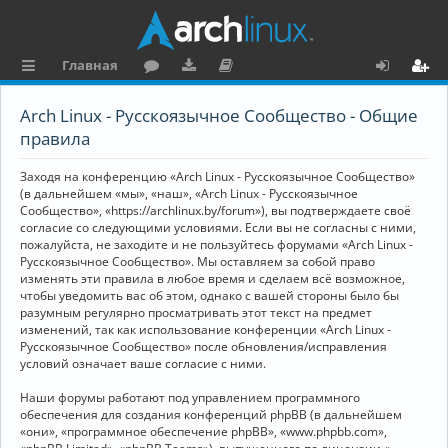
Главная
с
о
аг
о
х
ег
Arch Linux - Русскоязычное Сообщество - Общие
ы
ру
ру
ку
о
и
правила
л
м
зк
м
д
ст
Заходя на конференцию «Arch Linux - Русскоязычное Сообщество»
к
и
е
р
(в дальнейшем «мы», «наш», «Arch Linux - Русскоязычное
Сообщество», «https://archlinux.by/forum»), вы подтверждаете своё
и
н
а
согласие со следующими условиями. Если вы не согласны с ними,
пожалуйста, не заходите и не пользуйтесь форумами «Arch Linux -
та
ц
Русскоязычное Сообщество». Мы оставляем за собой право
ц
и
изменять эти правила в любое время и сделаем всё возможное,
чтобы уведомить вас об этом, однако с вашей стороны было бы
и
я
разумным регулярно просматривать этот текст на предмет
изменений, так как использование конференции «Arch Linux -
я
Русскоязычное Сообщество» после обновления/исправления
условий означает ваше согласие с ними.
Наши форумы работают под управлением программного
обеспечения для создания конференций phpBB (в дальнейшем
«они», «программное обеспечение phpBB», «www.phpbb.com»,