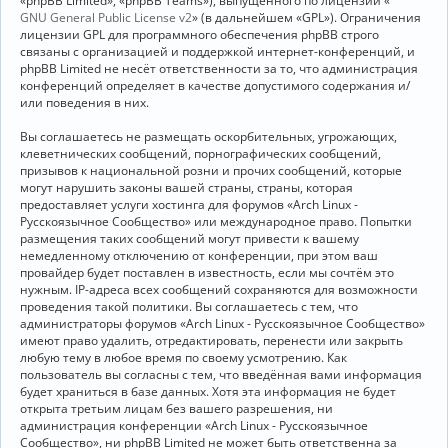
«phpBB Limited», «phpBB Teams»), выпущенного по лицензии «
GNU General Public License v2
» (в дальнейшем «GPL»). Ограничения
лицензии GPL для программного обеспечения phpBB строго
связаны с организацией и поддержкой интернет-конференций, и
phpBB Limited не несёт ответственности за то, что администрация
конференций определяет в качестве допустимого содержания и/
или поведения в них.
Вы соглашаетесь не размещать оскорбительных, угрожающих,
клеветнических сообщений, порнографических сообщений,
призывов к национальной розни и прочих сообщений, которые
могут нарушить законы вашей страны, страны, которая
предоставляет услуги хостинга для форумов «Arch Linux -
Русскоязычное Сообщество» или международное право. Попытки
размещения таких сообщений могут привести к вашему
немедленному отключению от конференции, при этом ваш
провайдер будет поставлен в известность, если мы сочтём это
нужным. IP-адреса всех сообщений сохраняются для возможности
проведения такой политики. Вы соглашаетесь с тем, что
администраторы форумов «Arch Linux - Русскоязычное Сообщество»
имеют право удалить, отредактировать, перенести или закрыть
любую тему в любое время по своему усмотрению. Как
пользователь вы согласны с тем, что введённая вами информация
будет храниться в базе данных. Хотя эта информация не будет
открыта третьим лицам без вашего разрешения, ни
администрация конференции «Arch Linux - Русскоязычное
Сообщество», ни phpBB Limited не может быть ответственна за