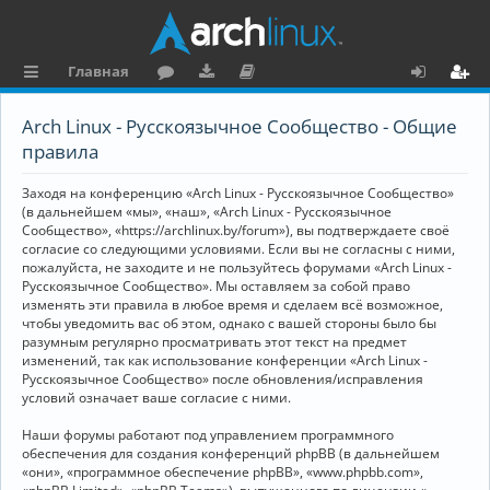
Главная
с
о
аг
о
х
ег
Arch Linux - Русскоязычное Сообщество - Общие
ы
ру
ру
ку
о
и
правила
л
м
зк
м
д
ст
Заходя на конференцию «Arch Linux - Русскоязычное Сообщество»
к
и
е
р
(в дальнейшем «мы», «наш», «Arch Linux - Русскоязычное
Сообщество», «https://archlinux.by/forum»), вы подтверждаете своё
и
н
а
согласие со следующими условиями. Если вы не согласны с ними,
пожалуйста, не заходите и не пользуйтесь форумами «Arch Linux -
та
ц
Русскоязычное Сообщество». Мы оставляем за собой право
ц
и
изменять эти правила в любое время и сделаем всё возможное,
чтобы уведомить вас об этом, однако с вашей стороны было бы
и
я
разумным регулярно просматривать этот текст на предмет
изменений, так как использование конференции «Arch Linux -
я
Русскоязычное Сообщество» после обновления/исправления
условий означает ваше согласие с ними.
Наши форумы работают под управлением программного
обеспечения для создания конференций phpBB (в дальнейшем
«они», «программное обеспечение phpBB», «www.phpbb.com»,