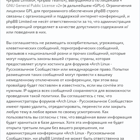
«phpBB Limited», «phpBB Teams»), выпущенного по лицензии «
GNU General Public License v2
» (в дальнейшем «GPL»). Ограничения
лицензии GPL для программного обеспечения phpBB строго
связаны с организацией и поддержкой интернет-конференций, и
phpBB Limited не несёт ответственности за то, что администрация
конференций определяет в качестве допустимого содержания и/
или поведения в них.
Вы соглашаетесь не размещать оскорбительных, угрожающих,
клеветнических сообщений, порнографических сообщений,
призывов к национальной розни и прочих сообщений, которые
могут нарушить законы вашей страны, страны, которая
предоставляет услуги хостинга для форумов «Arch Linux -
Русскоязычное Сообщество» или международное право. Попытки
размещения таких сообщений могут привести к вашему
немедленному отключению от конференции, при этом ваш
провайдер будет поставлен в известность, если мы сочтём это
нужным. IP-адреса всех сообщений сохраняются для возможности
проведения такой политики. Вы соглашаетесь с тем, что
администраторы форумов «Arch Linux - Русскоязычное Сообщество»
имеют право удалить, отредактировать, перенести или закрыть
любую тему в любое время по своему усмотрению. Как
пользователь вы согласны с тем, что введённая вами информация
будет храниться в базе данных. Хотя эта информация не будет
открыта третьим лицам без вашего разрешения, ни
администрация конференции «Arch Linux - Русскоязычное
Сообщество», ни phpBB Limited не может быть ответственна за