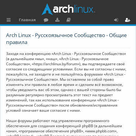
Главная
с
о
аг
о
х
ег
Arch Linux - Русскоязычное Сообщество - Общие
ы
ру
ру
ку
о
и
правила
л
м
зк
м
д
ст
Заходя на конференцию «Arch Linux - Русскоязычное Сообщество»
к
и
е
р
(в дальнейшем «мы», «наш», «Arch Linux - Русскоязычное
Сообщество», «https://archlinux.by/forum»), вы подтверждаете своё
и
н
а
согласие со следующими условиями. Если вы не согласны с ними,
пожалуйста, не заходите и не пользуйтесь форумами «Arch Linux -
та
ц
Русскоязычное Сообщество». Мы оставляем за собой право
ц
и
изменять эти правила в любое время и сделаем всё возможное,
чтобы уведомить вас об этом, однако с вашей стороны было бы
и
я
разумным регулярно просматривать этот текст на предмет
изменений, так как использование конференции «Arch Linux -
я
Русскоязычное Сообщество» после обновления/исправления
условий означает ваше согласие с ними.
Наши форумы работают под управлением программного
обеспечения для создания конференций phpBB (в дальнейшем
«они», «программное обеспечение phpBB», «www.phpbb.com»,