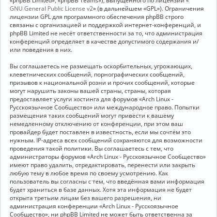
«phpBB Limited», «phpBB Teams»), выпущенного по лицензии «
GNU General Public License v2
» (в дальнейшем «GPL»). Ограничения
лицензии GPL для программного обеспечения phpBB строго
связаны с организацией и поддержкой интернет-конференций, и
phpBB Limited не несёт ответственности за то, что администрация
конференций определяет в качестве допустимого содержания и/
или поведения в них.
Вы соглашаетесь не размещать оскорбительных, угрожающих,
клеветнических сообщений, порнографических сообщений,
призывов к национальной розни и прочих сообщений, которые
могут нарушить законы вашей страны, страны, которая
предоставляет услуги хостинга для форумов «Arch Linux -
Русскоязычное Сообщество» или международное право. Попытки
размещения таких сообщений могут привести к вашему
немедленному отключению от конференции, при этом ваш
провайдер будет поставлен в известность, если мы сочтём это
нужным. IP-адреса всех сообщений сохраняются для возможности
проведения такой политики. Вы соглашаетесь с тем, что
администраторы форумов «Arch Linux - Русскоязычное Сообщество»
имеют право удалить, отредактировать, перенести или закрыть
любую тему в любое время по своему усмотрению. Как
пользователь вы согласны с тем, что введённая вами информация
будет храниться в базе данных. Хотя эта информация не будет
открыта третьим лицам без вашего разрешения, ни
администрация конференции «Arch Linux - Русскоязычное
Сообщество», ни phpBB Limited не может быть ответственна за