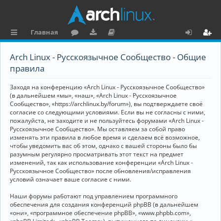
Главная
с
о
аг
о
х
ег
Arch Linux - Русскоязычное Сообщество - Общие
ы
ру
ру
ку
о
и
правила
л
м
зк
м
д
ст
Заходя на конференцию «Arch Linux - Русскоязычное Сообщество»
к
и
е
р
(в дальнейшем «мы», «наш», «Arch Linux - Русскоязычное
Сообщество», «https://archlinux.by/forum»), вы подтверждаете своё
и
н
а
согласие со следующими условиями. Если вы не согласны с ними,
пожалуйста, не заходите и не пользуйтесь форумами «Arch Linux -
та
ц
Русскоязычное Сообщество». Мы оставляем за собой право
ц
и
изменять эти правила в любое время и сделаем всё возможное,
чтобы уведомить вас об этом, однако с вашей стороны было бы
и
я
разумным регулярно просматривать этот текст на предмет
изменений, так как использование конференции «Arch Linux -
я
Русскоязычное Сообщество» после обновления/исправления
условий означает ваше согласие с ними.
Наши форумы работают под управлением программного
обеспечения для создания конференций phpBB (в дальнейшем
«они», «программное обеспечение phpBB», «www.phpbb.com»,