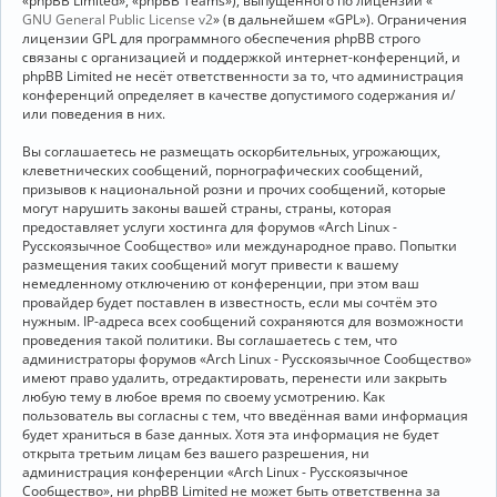
«phpBB Limited», «phpBB Teams»), выпущенного по лицензии «
GNU General Public License v2
» (в дальнейшем «GPL»). Ограничения
лицензии GPL для программного обеспечения phpBB строго
связаны с организацией и поддержкой интернет-конференций, и
phpBB Limited не несёт ответственности за то, что администрация
конференций определяет в качестве допустимого содержания и/
или поведения в них.
Вы соглашаетесь не размещать оскорбительных, угрожающих,
клеветнических сообщений, порнографических сообщений,
призывов к национальной розни и прочих сообщений, которые
могут нарушить законы вашей страны, страны, которая
предоставляет услуги хостинга для форумов «Arch Linux -
Русскоязычное Сообщество» или международное право. Попытки
размещения таких сообщений могут привести к вашему
немедленному отключению от конференции, при этом ваш
провайдер будет поставлен в известность, если мы сочтём это
нужным. IP-адреса всех сообщений сохраняются для возможности
проведения такой политики. Вы соглашаетесь с тем, что
администраторы форумов «Arch Linux - Русскоязычное Сообщество»
имеют право удалить, отредактировать, перенести или закрыть
любую тему в любое время по своему усмотрению. Как
пользователь вы согласны с тем, что введённая вами информация
будет храниться в базе данных. Хотя эта информация не будет
открыта третьим лицам без вашего разрешения, ни
администрация конференции «Arch Linux - Русскоязычное
Сообщество», ни phpBB Limited не может быть ответственна за