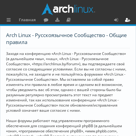
Главная
с
о
аг
о
х
ег
Arch Linux - Русскоязычное Сообщество - Общие
ы
ру
ру
ку
о
и
правила
л
м
зк
м
д
ст
Заходя на конференцию «Arch Linux - Русскоязычное Сообщество»
к
и
е
р
(в дальнейшем «мы», «наш», «Arch Linux - Русскоязычное
Сообщество», «https://archlinux.by/forum»), вы подтверждаете своё
и
н
а
согласие со следующими условиями. Если вы не согласны с ними,
пожалуйста, не заходите и не пользуйтесь форумами «Arch Linux -
та
ц
Русскоязычное Сообщество». Мы оставляем за собой право
ц
и
изменять эти правила в любое время и сделаем всё возможное,
чтобы уведомить вас об этом, однако с вашей стороны было бы
и
я
разумным регулярно просматривать этот текст на предмет
изменений, так как использование конференции «Arch Linux -
я
Русскоязычное Сообщество» после обновления/исправления
условий означает ваше согласие с ними.
Наши форумы работают под управлением программного
обеспечения для создания конференций phpBB (в дальнейшем
«они», «программное обеспечение phpBB», «www.phpbb.com»,