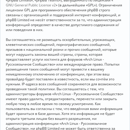
«phpBB Limited», «phpBB Teams»), выпущенного по лицензии «
GNU General Public License v2
» (в дальнейшем «GPL»). Ограничения
лицензии GPL для программного обеспечения phpBB строго
связаны с организацией и поддержкой интернет-конференций, и
phpBB Limited не несёт ответственности за то, что администрация
конференций определяет в качестве допустимого содержания и/
или поведения в них.
Вы соглашаетесь не размещать оскорбительных, угрожающих,
клеветнических сообщений, порнографических сообщений,
призывов к национальной розни и прочих сообщений, которые
могут нарушить законы вашей страны, страны, которая
предоставляет услуги хостинга для форумов «Arch Linux -
Русскоязычное Сообщество» или международное право. Попытки
размещения таких сообщений могут привести к вашему
немедленному отключению от конференции, при этом ваш
провайдер будет поставлен в известность, если мы сочтём это
нужным. IP-адреса всех сообщений сохраняются для возможности
проведения такой политики. Вы соглашаетесь с тем, что
администраторы форумов «Arch Linux - Русскоязычное Сообщество»
имеют право удалить, отредактировать, перенести или закрыть
любую тему в любое время по своему усмотрению. Как
пользователь вы согласны с тем, что введённая вами информация
будет храниться в базе данных. Хотя эта информация не будет
открыта третьим лицам без вашего разрешения, ни
администрация конференции «Arch Linux - Русскоязычное
Сообщество», ни phpBB Limited не может быть ответственна за