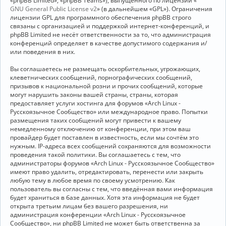
«phpBB Limited», «phpBB Teams»), выпущенного по лицензии «
GNU General Public License v2
» (в дальнейшем «GPL»). Ограничения
лицензии GPL для программного обеспечения phpBB строго
связаны с организацией и поддержкой интернет-конференций, и
phpBB Limited не несёт ответственности за то, что администрация
конференций определяет в качестве допустимого содержания и/
или поведения в них.
Вы соглашаетесь не размещать оскорбительных, угрожающих,
клеветнических сообщений, порнографических сообщений,
призывов к национальной розни и прочих сообщений, которые
могут нарушить законы вашей страны, страны, которая
предоставляет услуги хостинга для форумов «Arch Linux -
Русскоязычное Сообщество» или международное право. Попытки
размещения таких сообщений могут привести к вашему
немедленному отключению от конференции, при этом ваш
провайдер будет поставлен в известность, если мы сочтём это
нужным. IP-адреса всех сообщений сохраняются для возможности
проведения такой политики. Вы соглашаетесь с тем, что
администраторы форумов «Arch Linux - Русскоязычное Сообщество»
имеют право удалить, отредактировать, перенести или закрыть
любую тему в любое время по своему усмотрению. Как
пользователь вы согласны с тем, что введённая вами информация
будет храниться в базе данных. Хотя эта информация не будет
открыта третьим лицам без вашего разрешения, ни
администрация конференции «Arch Linux - Русскоязычное
Сообщество», ни phpBB Limited не может быть ответственна за