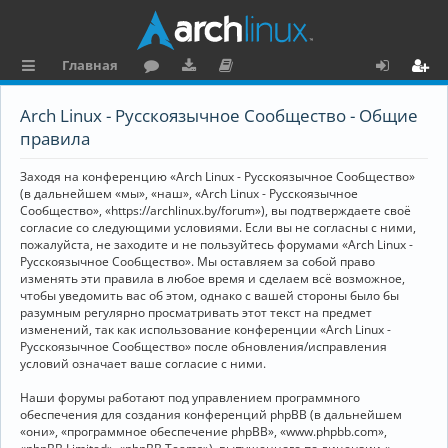
Главная
с
о
аг
о
х
ег
Arch Linux - Русскоязычное Сообщество - Общие
ы
ру
ру
ку
о
и
правила
л
м
зк
м
д
ст
Заходя на конференцию «Arch Linux - Русскоязычное Сообщество»
к
и
е
р
(в дальнейшем «мы», «наш», «Arch Linux - Русскоязычное
Сообщество», «https://archlinux.by/forum»), вы подтверждаете своё
и
н
а
согласие со следующими условиями. Если вы не согласны с ними,
пожалуйста, не заходите и не пользуйтесь форумами «Arch Linux -
та
ц
Русскоязычное Сообщество». Мы оставляем за собой право
ц
и
изменять эти правила в любое время и сделаем всё возможное,
чтобы уведомить вас об этом, однако с вашей стороны было бы
и
я
разумным регулярно просматривать этот текст на предмет
изменений, так как использование конференции «Arch Linux -
я
Русскоязычное Сообщество» после обновления/исправления
условий означает ваше согласие с ними.
Наши форумы работают под управлением программного
обеспечения для создания конференций phpBB (в дальнейшем
«они», «программное обеспечение phpBB», «www.phpbb.com»,