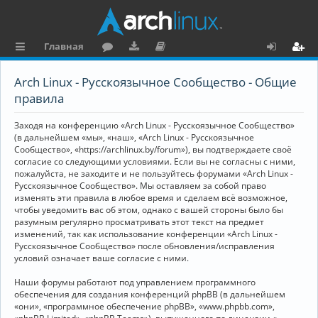
Главная
с
о
аг
о
х
ег
Arch Linux - Русскоязычное Сообщество - Общие
ы
ру
ру
ку
о
и
правила
л
м
зк
м
д
ст
Заходя на конференцию «Arch Linux - Русскоязычное Сообщество»
к
и
е
р
(в дальнейшем «мы», «наш», «Arch Linux - Русскоязычное
Сообщество», «https://archlinux.by/forum»), вы подтверждаете своё
и
н
а
согласие со следующими условиями. Если вы не согласны с ними,
пожалуйста, не заходите и не пользуйтесь форумами «Arch Linux -
та
ц
Русскоязычное Сообщество». Мы оставляем за собой право
ц
и
изменять эти правила в любое время и сделаем всё возможное,
чтобы уведомить вас об этом, однако с вашей стороны было бы
и
я
разумным регулярно просматривать этот текст на предмет
изменений, так как использование конференции «Arch Linux -
я
Русскоязычное Сообщество» после обновления/исправления
условий означает ваше согласие с ними.
Наши форумы работают под управлением программного
обеспечения для создания конференций phpBB (в дальнейшем
«они», «программное обеспечение phpBB», «www.phpbb.com»,