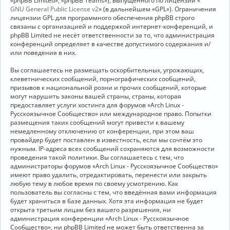
«phpBB Limited», «phpBB Teams»), выпущенного по лицензии «
GNU General Public License v2
» (в дальнейшем «GPL»). Ограничения
лицензии GPL для программного обеспечения phpBB строго
связаны с организацией и поддержкой интернет-конференций, и
phpBB Limited не несёт ответственности за то, что администрация
конференций определяет в качестве допустимого содержания и/
или поведения в них.
Вы соглашаетесь не размещать оскорбительных, угрожающих,
клеветнических сообщений, порнографических сообщений,
призывов к национальной розни и прочих сообщений, которые
могут нарушить законы вашей страны, страны, которая
предоставляет услуги хостинга для форумов «Arch Linux -
Русскоязычное Сообщество» или международное право. Попытки
размещения таких сообщений могут привести к вашему
немедленному отключению от конференции, при этом ваш
провайдер будет поставлен в известность, если мы сочтём это
нужным. IP-адреса всех сообщений сохраняются для возможности
проведения такой политики. Вы соглашаетесь с тем, что
администраторы форумов «Arch Linux - Русскоязычное Сообщество»
имеют право удалить, отредактировать, перенести или закрыть
любую тему в любое время по своему усмотрению. Как
пользователь вы согласны с тем, что введённая вами информация
будет храниться в базе данных. Хотя эта информация не будет
открыта третьим лицам без вашего разрешения, ни
администрация конференции «Arch Linux - Русскоязычное
Сообщество», ни phpBB Limited не может быть ответственна за