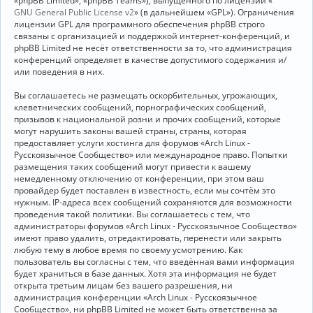
«phpBB Limited», «phpBB Teams»), выпущенного по лицензии «
GNU General Public License v2
» (в дальнейшем «GPL»). Ограничения
лицензии GPL для программного обеспечения phpBB строго
связаны с организацией и поддержкой интернет-конференций, и
phpBB Limited не несёт ответственности за то, что администрация
конференций определяет в качестве допустимого содержания и/
или поведения в них.
Вы соглашаетесь не размещать оскорбительных, угрожающих,
клеветнических сообщений, порнографических сообщений,
призывов к национальной розни и прочих сообщений, которые
могут нарушить законы вашей страны, страны, которая
предоставляет услуги хостинга для форумов «Arch Linux -
Русскоязычное Сообщество» или международное право. Попытки
размещения таких сообщений могут привести к вашему
немедленному отключению от конференции, при этом ваш
провайдер будет поставлен в известность, если мы сочтём это
нужным. IP-адреса всех сообщений сохраняются для возможности
проведения такой политики. Вы соглашаетесь с тем, что
администраторы форумов «Arch Linux - Русскоязычное Сообщество»
имеют право удалить, отредактировать, перенести или закрыть
любую тему в любое время по своему усмотрению. Как
пользователь вы согласны с тем, что введённая вами информация
будет храниться в базе данных. Хотя эта информация не будет
открыта третьим лицам без вашего разрешения, ни
администрация конференции «Arch Linux - Русскоязычное
Сообщество», ни phpBB Limited не может быть ответственна за