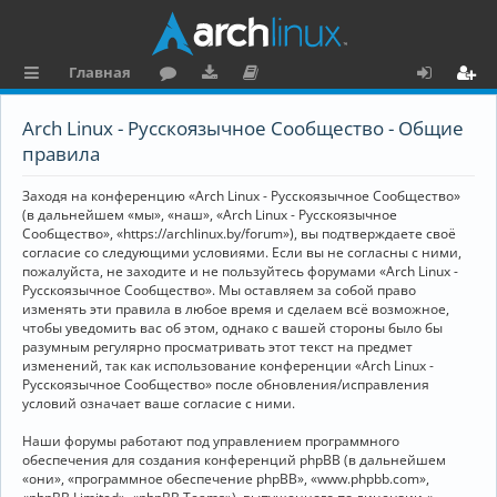
Главная
с
о
аг
о
х
ег
Arch Linux - Русскоязычное Сообщество - Общие
ы
ру
ру
ку
о
и
правила
л
м
зк
м
д
ст
Заходя на конференцию «Arch Linux - Русскоязычное Сообщество»
к
и
е
р
(в дальнейшем «мы», «наш», «Arch Linux - Русскоязычное
Сообщество», «https://archlinux.by/forum»), вы подтверждаете своё
и
н
а
согласие со следующими условиями. Если вы не согласны с ними,
пожалуйста, не заходите и не пользуйтесь форумами «Arch Linux -
та
ц
Русскоязычное Сообщество». Мы оставляем за собой право
ц
и
изменять эти правила в любое время и сделаем всё возможное,
чтобы уведомить вас об этом, однако с вашей стороны было бы
и
я
разумным регулярно просматривать этот текст на предмет
изменений, так как использование конференции «Arch Linux -
я
Русскоязычное Сообщество» после обновления/исправления
условий означает ваше согласие с ними.
Наши форумы работают под управлением программного
обеспечения для создания конференций phpBB (в дальнейшем
«они», «программное обеспечение phpBB», «www.phpbb.com»,