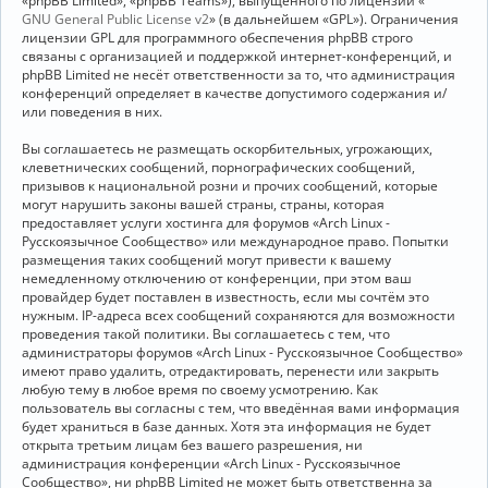
«phpBB Limited», «phpBB Teams»), выпущенного по лицензии «
GNU General Public License v2
» (в дальнейшем «GPL»). Ограничения
лицензии GPL для программного обеспечения phpBB строго
связаны с организацией и поддержкой интернет-конференций, и
phpBB Limited не несёт ответственности за то, что администрация
конференций определяет в качестве допустимого содержания и/
или поведения в них.
Вы соглашаетесь не размещать оскорбительных, угрожающих,
клеветнических сообщений, порнографических сообщений,
призывов к национальной розни и прочих сообщений, которые
могут нарушить законы вашей страны, страны, которая
предоставляет услуги хостинга для форумов «Arch Linux -
Русскоязычное Сообщество» или международное право. Попытки
размещения таких сообщений могут привести к вашему
немедленному отключению от конференции, при этом ваш
провайдер будет поставлен в известность, если мы сочтём это
нужным. IP-адреса всех сообщений сохраняются для возможности
проведения такой политики. Вы соглашаетесь с тем, что
администраторы форумов «Arch Linux - Русскоязычное Сообщество»
имеют право удалить, отредактировать, перенести или закрыть
любую тему в любое время по своему усмотрению. Как
пользователь вы согласны с тем, что введённая вами информация
будет храниться в базе данных. Хотя эта информация не будет
открыта третьим лицам без вашего разрешения, ни
администрация конференции «Arch Linux - Русскоязычное
Сообщество», ни phpBB Limited не может быть ответственна за