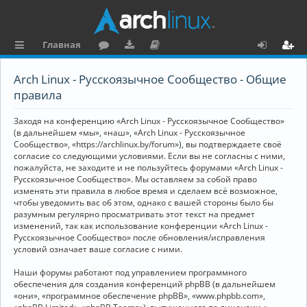
Главная
с
о
аг
о
х
ег
Arch Linux - Русскоязычное Сообщество - Общие
ы
ру
ру
ку
о
и
правила
л
м
зк
м
д
ст
Заходя на конференцию «Arch Linux - Русскоязычное Сообщество»
к
и
е
р
(в дальнейшем «мы», «наш», «Arch Linux - Русскоязычное
Сообщество», «https://archlinux.by/forum»), вы подтверждаете своё
и
н
а
согласие со следующими условиями. Если вы не согласны с ними,
пожалуйста, не заходите и не пользуйтесь форумами «Arch Linux -
та
ц
Русскоязычное Сообщество». Мы оставляем за собой право
ц
и
изменять эти правила в любое время и сделаем всё возможное,
чтобы уведомить вас об этом, однако с вашей стороны было бы
и
я
разумным регулярно просматривать этот текст на предмет
изменений, так как использование конференции «Arch Linux -
я
Русскоязычное Сообщество» после обновления/исправления
условий означает ваше согласие с ними.
Наши форумы работают под управлением программного
обеспечения для создания конференций phpBB (в дальнейшем
«они», «программное обеспечение phpBB», «www.phpbb.com»,