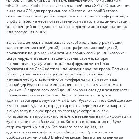
«phpBB Limited», «phpBB Teams»), выпущенного по лицензии «
GNU General Public License v2
» (в дальнейшем «GPL»). Ограничения
лицензии GPL для программного обеспечения phpBB строго
связаны с организацией и поддержкой интернет-конференций, и
phpBB Limited не несёт ответственности за то, что администрация
конференций определяет в качестве допустимого содержания и/
или поведения в них.
Вы соглашаетесь не размещать оскорбительных, угрожающих,
клеветнических сообщений, порнографических сообщений,
призывов к национальной розни и прочих сообщений, которые
могут нарушить законы вашей страны, страны, которая
предоставляет услуги хостинга для форумов «Arch Linux -
Русскоязычное Сообщество» или международное право. Попытки
размещения таких сообщений могут привести к вашему
немедленному отключению от конференции, при этом ваш
провайдер будет поставлен в известность, если мы сочтём это
нужным. IP-адреса всех сообщений сохраняются для возможности
проведения такой политики. Вы соглашаетесь с тем, что
администраторы форумов «Arch Linux - Русскоязычное Сообщество»
имеют право удалить, отредактировать, перенести или закрыть
любую тему в любое время по своему усмотрению. Как
пользователь вы согласны с тем, что введённая вами информация
будет храниться в базе данных. Хотя эта информация не будет
открыта третьим лицам без вашего разрешения, ни
администрация конференции «Arch Linux - Русскоязычное
Сообщество», ни phpBB Limited не может быть ответственна за