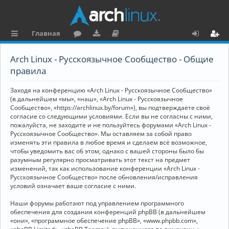
Главная
с
о
аг
о
х
ег
Arch Linux - Русскоязычное Сообщество - Общие
ы
ру
ру
ку
о
и
правила
л
м
зк
м
д
ст
Заходя на конференцию «Arch Linux - Русскоязычное Сообщество»
к
и
е
р
(в дальнейшем «мы», «наш», «Arch Linux - Русскоязычное
Сообщество», «https://archlinux.by/forum»), вы подтверждаете своё
и
н
а
согласие со следующими условиями. Если вы не согласны с ними,
пожалуйста, не заходите и не пользуйтесь форумами «Arch Linux -
та
ц
Русскоязычное Сообщество». Мы оставляем за собой право
ц
и
изменять эти правила в любое время и сделаем всё возможное,
чтобы уведомить вас об этом, однако с вашей стороны было бы
и
я
разумным регулярно просматривать этот текст на предмет
изменений, так как использование конференции «Arch Linux -
я
Русскоязычное Сообщество» после обновления/исправления
условий означает ваше согласие с ними.
Наши форумы работают под управлением программного
обеспечения для создания конференций phpBB (в дальнейшем
«они», «программное обеспечение phpBB», «www.phpbb.com»,