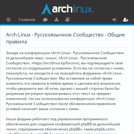
Главная
с
о
аг
о
х
ег
Arch Linux - Русскоязычное Сообщество - Общие
ы
ру
ру
ку
о
и
правила
л
м
зк
м
д
ст
Заходя на конференцию «Arch Linux - Русскоязычное Сообщество»
к
и
е
р
(в дальнейшем «мы», «наш», «Arch Linux - Русскоязычное
Сообщество», «https://archlinux.by/forum»), вы подтверждаете своё
и
н
а
согласие со следующими условиями. Если вы не согласны с ними,
пожалуйста, не заходите и не пользуйтесь форумами «Arch Linux -
та
ц
Русскоязычное Сообщество». Мы оставляем за собой право
ц
и
изменять эти правила в любое время и сделаем всё возможное,
чтобы уведомить вас об этом, однако с вашей стороны было бы
и
я
разумным регулярно просматривать этот текст на предмет
изменений, так как использование конференции «Arch Linux -
я
Русскоязычное Сообщество» после обновления/исправления
условий означает ваше согласие с ними.
Наши форумы работают под управлением программного
обеспечения для создания конференций phpBB (в дальнейшем
«они», «программное обеспечение phpBB», «www.phpbb.com»,