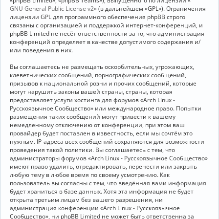
«phpBB Limited», «phpBB Teams»), выпущенного по лицензии «
GNU General Public License v2
» (в дальнейшем «GPL»). Ограничения
лицензии GPL для программного обеспечения phpBB строго
связаны с организацией и поддержкой интернет-конференций, и
phpBB Limited не несёт ответственности за то, что администрация
конференций определяет в качестве допустимого содержания и/
или поведения в них.
Вы соглашаетесь не размещать оскорбительных, угрожающих,
клеветнических сообщений, порнографических сообщений,
призывов к национальной розни и прочих сообщений, которые
могут нарушить законы вашей страны, страны, которая
предоставляет услуги хостинга для форумов «Arch Linux -
Русскоязычное Сообщество» или международное право. Попытки
размещения таких сообщений могут привести к вашему
немедленному отключению от конференции, при этом ваш
провайдер будет поставлен в известность, если мы сочтём это
нужным. IP-адреса всех сообщений сохраняются для возможности
проведения такой политики. Вы соглашаетесь с тем, что
администраторы форумов «Arch Linux - Русскоязычное Сообщество»
имеют право удалить, отредактировать, перенести или закрыть
любую тему в любое время по своему усмотрению. Как
пользователь вы согласны с тем, что введённая вами информация
будет храниться в базе данных. Хотя эта информация не будет
открыта третьим лицам без вашего разрешения, ни
администрация конференции «Arch Linux - Русскоязычное
Сообщество», ни phpBB Limited не может быть ответственна за