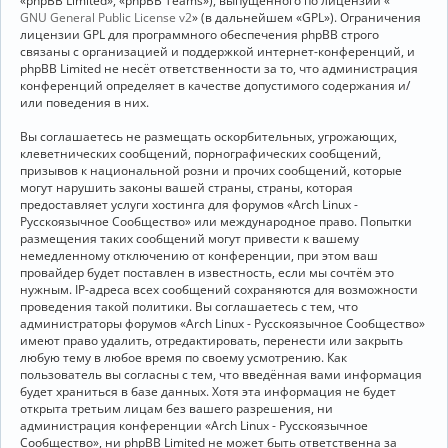
«phpBB Limited», «phpBB Teams»), выпущенного по лицензии «
GNU General Public License v2
» (в дальнейшем «GPL»). Ограничения
лицензии GPL для программного обеспечения phpBB строго
связаны с организацией и поддержкой интернет-конференций, и
phpBB Limited не несёт ответственности за то, что администрация
конференций определяет в качестве допустимого содержания и/
или поведения в них.
Вы соглашаетесь не размещать оскорбительных, угрожающих,
клеветнических сообщений, порнографических сообщений,
призывов к национальной розни и прочих сообщений, которые
могут нарушить законы вашей страны, страны, которая
предоставляет услуги хостинга для форумов «Arch Linux -
Русскоязычное Сообщество» или международное право. Попытки
размещения таких сообщений могут привести к вашему
немедленному отключению от конференции, при этом ваш
провайдер будет поставлен в известность, если мы сочтём это
нужным. IP-адреса всех сообщений сохраняются для возможности
проведения такой политики. Вы соглашаетесь с тем, что
администраторы форумов «Arch Linux - Русскоязычное Сообщество»
имеют право удалить, отредактировать, перенести или закрыть
любую тему в любое время по своему усмотрению. Как
пользователь вы согласны с тем, что введённая вами информация
будет храниться в базе данных. Хотя эта информация не будет
открыта третьим лицам без вашего разрешения, ни
администрация конференции «Arch Linux - Русскоязычное
Сообщество», ни phpBB Limited не может быть ответственна за