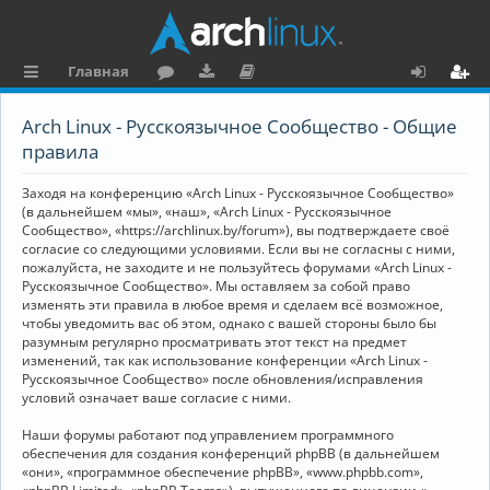
Главная
с
о
аг
о
х
ег
Arch Linux - Русскоязычное Сообщество - Общие
ы
ру
ру
ку
о
и
правила
л
м
зк
м
д
ст
Заходя на конференцию «Arch Linux - Русскоязычное Сообщество»
к
и
е
р
(в дальнейшем «мы», «наш», «Arch Linux - Русскоязычное
Сообщество», «https://archlinux.by/forum»), вы подтверждаете своё
и
н
а
согласие со следующими условиями. Если вы не согласны с ними,
пожалуйста, не заходите и не пользуйтесь форумами «Arch Linux -
та
ц
Русскоязычное Сообщество». Мы оставляем за собой право
ц
и
изменять эти правила в любое время и сделаем всё возможное,
чтобы уведомить вас об этом, однако с вашей стороны было бы
и
я
разумным регулярно просматривать этот текст на предмет
изменений, так как использование конференции «Arch Linux -
я
Русскоязычное Сообщество» после обновления/исправления
условий означает ваше согласие с ними.
Наши форумы работают под управлением программного
обеспечения для создания конференций phpBB (в дальнейшем
«они», «программное обеспечение phpBB», «www.phpbb.com»,