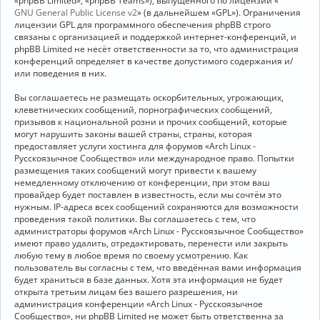
«phpBB Limited», «phpBB Teams»), выпущенного по лицензии «
GNU General Public License v2
» (в дальнейшем «GPL»). Ограничения
лицензии GPL для программного обеспечения phpBB строго
связаны с организацией и поддержкой интернет-конференций, и
phpBB Limited не несёт ответственности за то, что администрация
конференций определяет в качестве допустимого содержания и/
или поведения в них.
Вы соглашаетесь не размещать оскорбительных, угрожающих,
клеветнических сообщений, порнографических сообщений,
призывов к национальной розни и прочих сообщений, которые
могут нарушить законы вашей страны, страны, которая
предоставляет услуги хостинга для форумов «Arch Linux -
Русскоязычное Сообщество» или международное право. Попытки
размещения таких сообщений могут привести к вашему
немедленному отключению от конференции, при этом ваш
провайдер будет поставлен в известность, если мы сочтём это
нужным. IP-адреса всех сообщений сохраняются для возможности
проведения такой политики. Вы соглашаетесь с тем, что
администраторы форумов «Arch Linux - Русскоязычное Сообщество»
имеют право удалить, отредактировать, перенести или закрыть
любую тему в любое время по своему усмотрению. Как
пользователь вы согласны с тем, что введённая вами информация
будет храниться в базе данных. Хотя эта информация не будет
открыта третьим лицам без вашего разрешения, ни
администрация конференции «Arch Linux - Русскоязычное
Сообщество», ни phpBB Limited не может быть ответственна за