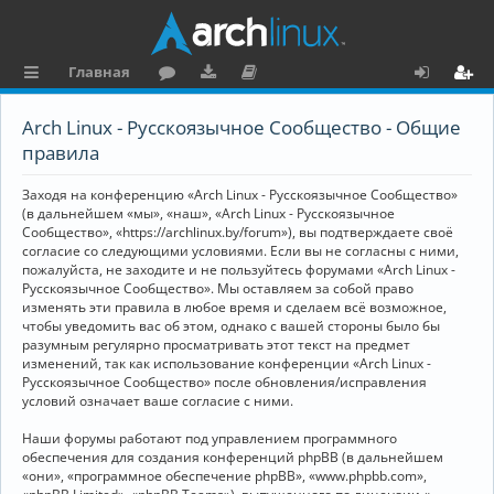
Главная
с
о
аг
о
х
ег
Arch Linux - Русскоязычное Сообщество - Общие
ы
ру
ру
ку
о
и
правила
л
м
зк
м
д
ст
Заходя на конференцию «Arch Linux - Русскоязычное Сообщество»
к
и
е
р
(в дальнейшем «мы», «наш», «Arch Linux - Русскоязычное
Сообщество», «https://archlinux.by/forum»), вы подтверждаете своё
и
н
а
согласие со следующими условиями. Если вы не согласны с ними,
пожалуйста, не заходите и не пользуйтесь форумами «Arch Linux -
та
ц
Русскоязычное Сообщество». Мы оставляем за собой право
ц
и
изменять эти правила в любое время и сделаем всё возможное,
чтобы уведомить вас об этом, однако с вашей стороны было бы
и
я
разумным регулярно просматривать этот текст на предмет
изменений, так как использование конференции «Arch Linux -
я
Русскоязычное Сообщество» после обновления/исправления
условий означает ваше согласие с ними.
Наши форумы работают под управлением программного
обеспечения для создания конференций phpBB (в дальнейшем
«они», «программное обеспечение phpBB», «www.phpbb.com»,