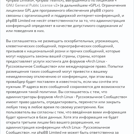
«phpBB Limited», «phpBB Teams»), выпущенного по лицензии «
GNU General Public License v2
» (в дальнейшем «GPL»). Ограничения
лицензии GPL для программного обеспечения phpBB строго
связаны с организацией и поддержкой интернет-конференций, и
phpBB Limited не несёт ответственности за то, что администрация
конференций определяет в качестве допустимого содержания и/
или поведения в них.
Вы соглашаетесь не размещать оскорбительных, угрожающих,
клеветнических сообщений, порнографических сообщений,
призывов к национальной розни и прочих сообщений, которые
могут нарушить законы вашей страны, страны, которая
предоставляет услуги хостинга для форумов «Arch Linux -
Русскоязычное Сообщество» или международное право. Попытки
размещения таких сообщений могут привести к вашему
немедленному отключению от конференции, при этом ваш
провайдер будет поставлен в известность, если мы сочтём это
нужным. IP-адреса всех сообщений сохраняются для возможности
проведения такой политики. Вы соглашаетесь с тем, что
администраторы форумов «Arch Linux - Русскоязычное Сообщество»
имеют право удалить, отредактировать, перенести или закрыть
любую тему в любое время по своему усмотрению. Как
пользователь вы согласны с тем, что введённая вами информация
будет храниться в базе данных. Хотя эта информация не будет
открыта третьим лицам без вашего разрешения, ни
администрация конференции «Arch Linux - Русскоязычное
Сообщество», ни phpBB Limited не может быть ответственна за