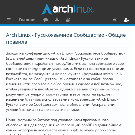
Главная
с
о
аг
о
х
ег
Arch Linux - Русскоязычное Сообщество - Общие
ы
ру
ру
ку
о
и
правила
л
м
зк
м
д
ст
Заходя на конференцию «Arch Linux - Русскоязычное Сообщество»
к
и
е
р
(в дальнейшем «мы», «наш», «Arch Linux - Русскоязычное
Сообщество», «https://archlinux.by/forum»), вы подтверждаете своё
и
н
а
согласие со следующими условиями. Если вы не согласны с ними,
пожалуйста, не заходите и не пользуйтесь форумами «Arch Linux -
та
ц
Русскоязычное Сообщество». Мы оставляем за собой право
ц
и
изменять эти правила в любое время и сделаем всё возможное,
чтобы уведомить вас об этом, однако с вашей стороны было бы
и
я
разумным регулярно просматривать этот текст на предмет
изменений, так как использование конференции «Arch Linux -
я
Русскоязычное Сообщество» после обновления/исправления
условий означает ваше согласие с ними.
Наши форумы работают под управлением программного
обеспечения для создания конференций phpBB (в дальнейшем
«они», «программное обеспечение phpBB», «www.phpbb.com»,