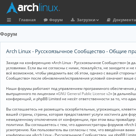
Главная
Форум
Загрузки
Документ
с
Форум
ы
л
Arch Linux - Русскоязычное Сообщество - Общие пр
к
Заходя на конференцию «Arch Linux - Русскоязычное Сообщество» (в дал
и
условиями. Если вы не согласны с ними, пожалуйста, не заходите и не
всё возможное, чтобы уведомить вас об этом, однако с вашей стороны
Сообщество» после обновления/исправления условий означает ваше с
Наши форумы работают под управлением программного обеспечения дл
выпущенного по лицензии «
GNU General Public License v2
» (в дальней
конференций, и phpBB Limited не несёт ответственности за то, что а
Вы соглашаетесь не размещать оскорбительных, угрожающих, клевет
вашей страны, страны, которая предоставляет услуги хостинга для ф
немедленному отключению от конференции, при этом ваш провайдер бу
политики. Вы соглашаетесь с тем, что администраторы форумов «Arch 
усмотрению. Как пользователь вы согласны с тем, что введённая вам
конференции «Arch Linux - Русскоязычное Сообщество», ни phpBB Limit