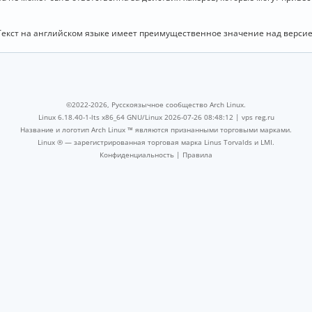
Текст на английском языке имеет преимущественное значение над версие
©2022-2026, Русскоязычное сообщество Arch Linux.
Linux 6.18.40-1-lts x86_64 GNU/Linux 2026-07-26 08:48:12 |
vps reg.ru
Название и логотип Arch Linux ™ являются признанными торговыми марками.
Linux ® — зарегистрированная торговая марка Linus Torvalds и LMI.
Конфиденциальность
|
Правила