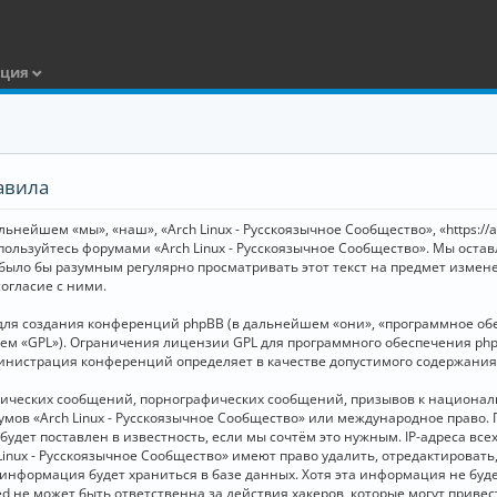
ация
авила
ьнейшем «мы», «наш», «Arch Linux - Русскоязычное Сообщество», «https://
 пользуйтесь форумами «Arch Linux - Русскоязычное Сообщество». Мы оста
 было бы разумным регулярно просматривать этот текст на предмет измене
огласие с ними.
я создания конференций phpBB (в дальнейшем «они», «программное обесп
шем «GPL»). Ограничения лицензии GPL для программного обеспечения php
дминистрация конференций определяет в качестве допустимого содержания
нических сообщений, порнографических сообщений, призывов к национал
орумов «Arch Linux - Русскоязычное Сообщество» или международное прав
дет поставлен в известность, если мы сочтём это нужным. IP-адреса вс
Linux - Русскоязычное Сообщество» имеют право удалить, отредактировать
и информация будет храниться в базе данных. Хотя эта информация не бу
ed не может быть ответственна за действия хакеров, которые могут приве