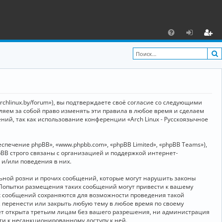
С
F
х
ег
A
о
и
Q
д
ст
р
archlinux.by/forum»), вы подтверждаете своё согласие со следующими
а
вляем за собой право изменять эти правила в любое время и сделаем
ний, так как использование конференции «Arch Linux - Русскоязычное
ц
и
ечение phpBB», «www.phpbb.com», «phpBB Limited», «phpBB Teams»),
я
BB строго связаны с организацией и поддержкой интернет-
 и/или поведения в них.
ьной розни и прочих сообщений, которые могут нарушить законы
о. Попытки размещения таких сообщений могут привести к вашему
ех сообщений сохраняются для возможности проведения такой
, перенести или закрыть любую тему в любое время по своему
дет открыта третьим лицам без вашего разрешения, ни администрация
сти к несанкционированному доступу к ней.