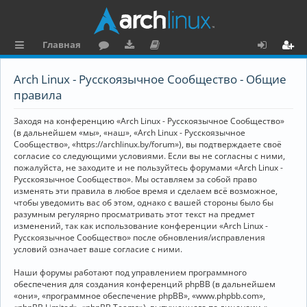
Главная
с
о
аг
о
х
ег
Arch Linux - Русскоязычное Сообщество - Общие
ы
ру
ру
ку
о
и
правила
л
м
зк
м
д
ст
Заходя на конференцию «Arch Linux - Русскоязычное Сообщество»
к
и
е
р
(в дальнейшем «мы», «наш», «Arch Linux - Русскоязычное
Сообщество», «https://archlinux.by/forum»), вы подтверждаете своё
и
н
а
согласие со следующими условиями. Если вы не согласны с ними,
пожалуйста, не заходите и не пользуйтесь форумами «Arch Linux -
та
ц
Русскоязычное Сообщество». Мы оставляем за собой право
ц
и
изменять эти правила в любое время и сделаем всё возможное,
чтобы уведомить вас об этом, однако с вашей стороны было бы
и
я
разумным регулярно просматривать этот текст на предмет
изменений, так как использование конференции «Arch Linux -
я
Русскоязычное Сообщество» после обновления/исправления
условий означает ваше согласие с ними.
Наши форумы работают под управлением программного
обеспечения для создания конференций phpBB (в дальнейшем
«они», «программное обеспечение phpBB», «www.phpbb.com»,