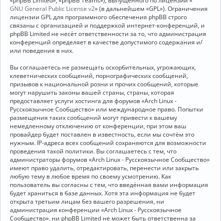
«phpBB Limited», «phpBB Teams»), выпущенного по лицензии «
GNU General Public License v2
» (в дальнейшем «GPL»). Ограничения
лицензии GPL для программного обеспечения phpBB строго
связаны с организацией и поддержкой интернет-конференций, и
phpBB Limited не несёт ответственности за то, что администрация
конференций определяет в качестве допустимого содержания и/
или поведения в них.
Вы соглашаетесь не размещать оскорбительных, угрожающих,
клеветнических сообщений, порнографических сообщений,
призывов к национальной розни и прочих сообщений, которые
могут нарушить законы вашей страны, страны, которая
предоставляет услуги хостинга для форумов «Arch Linux -
Русскоязычное Сообщество» или международное право. Попытки
размещения таких сообщений могут привести к вашему
немедленному отключению от конференции, при этом ваш
провайдер будет поставлен в известность, если мы сочтём это
нужным. IP-адреса всех сообщений сохраняются для возможности
проведения такой политики. Вы соглашаетесь с тем, что
администраторы форумов «Arch Linux - Русскоязычное Сообщество»
имеют право удалить, отредактировать, перенести или закрыть
любую тему в любое время по своему усмотрению. Как
пользователь вы согласны с тем, что введённая вами информация
будет храниться в базе данных. Хотя эта информация не будет
открыта третьим лицам без вашего разрешения, ни
администрация конференции «Arch Linux - Русскоязычное
Сообщество», ни phpBB Limited не может быть ответственна за