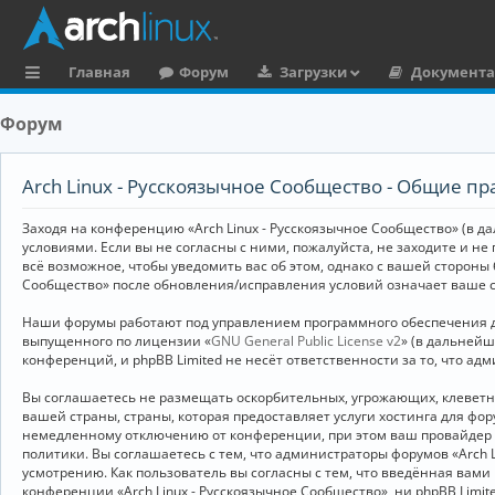
Главная
Форум
Загрузки
Документ
с
Форум
ы
л
Arch Linux - Русскоязычное Сообщество - Общие пр
к
Заходя на конференцию «Arch Linux - Русскоязычное Сообщество» (в дал
и
условиями. Если вы не согласны с ними, пожалуйста, не заходите и не
всё возможное, чтобы уведомить вас об этом, однако с вашей стороны
Сообщество» после обновления/исправления условий означает ваше с
Наши форумы работают под управлением программного обеспечения дл
выпущенного по лицензии «
GNU General Public License v2
» (в дальней
конференций, и phpBB Limited не несёт ответственности за то, что а
Вы соглашаетесь не размещать оскорбительных, угрожающих, клевет
вашей страны, страны, которая предоставляет услуги хостинга для ф
немедленному отключению от конференции, при этом ваш провайдер бу
политики. Вы соглашаетесь с тем, что администраторы форумов «Arch 
усмотрению. Как пользователь вы согласны с тем, что введённая вам
конференции «Arch Linux - Русскоязычное Сообщество», ни phpBB Limit