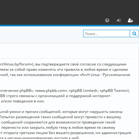
С
F
х
ег
A
о
и
Q
д
ст
р
archlinux.by/forum»), вы подтверждаете своё согласие со следующими
а
вляем за собой право изменять эти правила в любое время и сделаем
ний, так как использование конференции «Arch Linux - Русскоязычное
ц
и
ечение phpBB», «www.phpbb.com», «phpBB Limited», «phpBB Teams»),
я
BB строго связаны с организацией и поддержкой интернет-
 и/или поведения в них.
ьной розни и прочих сообщений, которые могут нарушить законы
о. Попытки размещения таких сообщений могут привести к вашему
ех сообщений сохраняются для возможности проведения такой
, перенести или закрыть любую тему в любое время по своему
дет открыта третьим лицам без вашего разрешения, ни администрация
сти к несанкционированному доступу к ней.