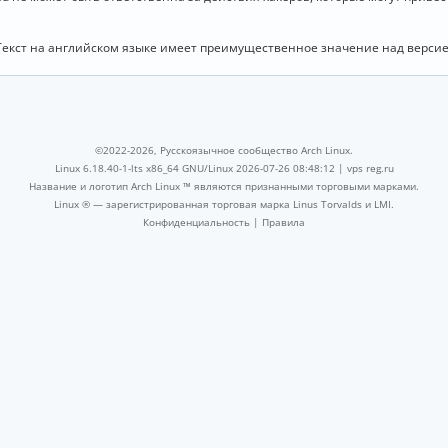
Текст на английском языке имеет преимущественное значение над версие
©2022-2026, Русскоязычное сообщество Arch Linux.
Linux 6.18.40-1-lts x86_64 GNU/Linux 2026-07-26 08:48:12 |
vps reg.ru
Название и логотип Arch Linux ™ являются признанными торговыми марками.
Linux ® — зарегистрированная торговая марка Linus Torvalds и LMI.
Конфиденциальность
|
Правила