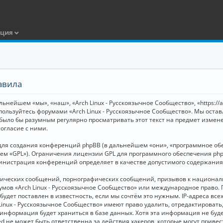
ация
авила
ьнейшем «мы», «наш», «Arch Linux - Русскоязычное Сообщество», «https://
 пользуйтесь форумами «Arch Linux - Русскоязычное Сообщество». Мы оста
 было бы разумным регулярно просматривать этот текст на предмет измене
огласие с ними.
я создания конференций phpBB (в дальнейшем «они», «программное обесп
шем «GPL»). Ограничения лицензии GPL для программного обеспечения php
дминистрация конференций определяет в качестве допустимого содержания
нических сообщений, порнографических сообщений, призывов к национал
орумов «Arch Linux - Русскоязычное Сообщество» или международное прав
дет поставлен в известность, если мы сочтём это нужным. IP-адреса вс
Linux - Русскоязычное Сообщество» имеют право удалить, отредактировать
и информация будет храниться в базе данных. Хотя эта информация не бу
ed не может быть ответственна за действия хакеров, которые могут приве