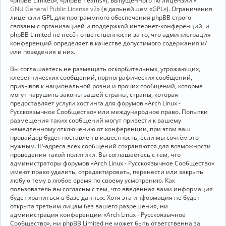
«phpBB Limited», «phpBB Teams»), выпущенного по лицензии «
GNU General Public License v2
» (в дальнейшем «GPL»). Ограничения
лицензии GPL для программного обеспечения phpBB строго
связаны с организацией и поддержкой интернет-конференций, и
phpBB Limited не несёт ответственности за то, что администрация
конференций определяет в качестве допустимого содержания и/
или поведения в них.
Вы соглашаетесь не размещать оскорбительных, угрожающих,
клеветнических сообщений, порнографических сообщений,
призывов к национальной розни и прочих сообщений, которые
могут нарушить законы вашей страны, страны, которая
предоставляет услуги хостинга для форумов «Arch Linux -
Русскоязычное Сообщество» или международное право. Попытки
размещения таких сообщений могут привести к вашему
немедленному отключению от конференции, при этом ваш
провайдер будет поставлен в известность, если мы сочтём это
нужным. IP-адреса всех сообщений сохраняются для возможности
проведения такой политики. Вы соглашаетесь с тем, что
администраторы форумов «Arch Linux - Русскоязычное Сообщество»
имеют право удалить, отредактировать, перенести или закрыть
любую тему в любое время по своему усмотрению. Как
пользователь вы согласны с тем, что введённая вами информация
будет храниться в базе данных. Хотя эта информация не будет
открыта третьим лицам без вашего разрешения, ни
администрация конференции «Arch Linux - Русскоязычное
Сообщество», ни phpBB Limited не может быть ответственна за