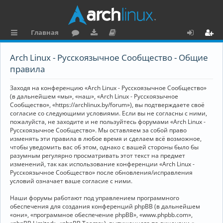
Главная
с
о
аг
о
х
ег
Arch Linux - Русскоязычное Сообщество - Общие
ы
ру
ру
ку
о
и
правила
л
м
зк
м
д
ст
Заходя на конференцию «Arch Linux - Русскоязычное Сообщество»
к
и
е
р
(в дальнейшем «мы», «наш», «Arch Linux - Русскоязычное
Сообщество», «https://archlinux.by/forum»), вы подтверждаете своё
и
н
а
согласие со следующими условиями. Если вы не согласны с ними,
пожалуйста, не заходите и не пользуйтесь форумами «Arch Linux -
та
ц
Русскоязычное Сообщество». Мы оставляем за собой право
ц
и
изменять эти правила в любое время и сделаем всё возможное,
чтобы уведомить вас об этом, однако с вашей стороны было бы
и
я
разумным регулярно просматривать этот текст на предмет
изменений, так как использование конференции «Arch Linux -
я
Русскоязычное Сообщество» после обновления/исправления
условий означает ваше согласие с ними.
Наши форумы работают под управлением программного
обеспечения для создания конференций phpBB (в дальнейшем
«они», «программное обеспечение phpBB», «www.phpbb.com»,